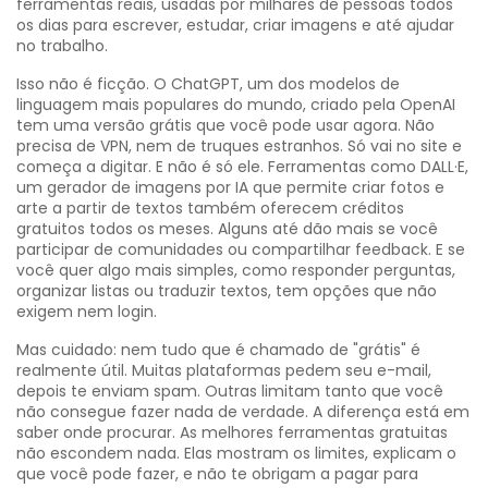
ferramentas reais, usadas por milhares de pessoas todos
os dias para escrever, estudar, criar imagens e até ajudar
no trabalho.
Isso não é ficção. O
ChatGPT
,
um dos modelos de
linguagem mais populares do mundo, criado pela OpenAI
tem uma versão grátis que você pode usar agora. Não
precisa de VPN, nem de truques estranhos. Só vai no site e
começa a digitar. E não é só ele. Ferramentas como
DALL·E
,
um gerador de imagens por IA que permite criar fotos e
arte a partir de textos
também oferecem créditos
gratuitos todos os meses. Alguns até dão mais se você
participar de comunidades ou compartilhar feedback. E se
você quer algo mais simples, como responder perguntas,
organizar listas ou traduzir textos, tem opções que não
exigem nem login.
Mas cuidado: nem tudo que é chamado de "grátis" é
realmente útil. Muitas plataformas pedem seu e-mail,
depois te enviam spam. Outras limitam tanto que você
não consegue fazer nada de verdade. A diferença está em
saber onde procurar. As melhores ferramentas gratuitas
não escondem nada. Elas mostram os limites, explicam o
que você pode fazer, e não te obrigam a pagar para