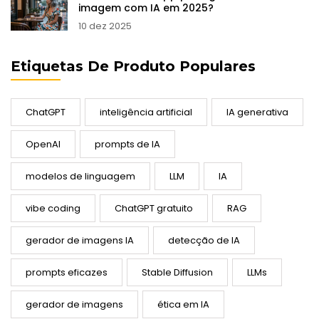
imagem com IA em 2025?
10 dez 2025
Etiquetas De Produto Populares
ChatGPT
inteligência artificial
IA generativa
OpenAI
prompts de IA
modelos de linguagem
LLM
IA
vibe coding
ChatGPT gratuito
RAG
gerador de imagens IA
detecção de IA
prompts eficazes
Stable Diffusion
LLMs
gerador de imagens
ética em IA