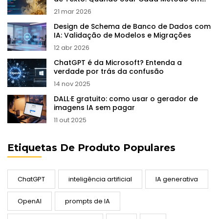
LLMs
21 mar 2026
Design de Schema de Banco de Dados com
IA: Validação de Modelos e Migrações
12 abr 2026
ChatGPT é da Microsoft? Entenda a
verdade por trás da confusão
14 nov 2025
DALL·E gratuito: como usar o gerador de
imagens IA sem pagar
11 out 2025
Etiquetas De Produto Populares
ChatGPT
inteligência artificial
IA generativa
OpenAI
prompts de IA