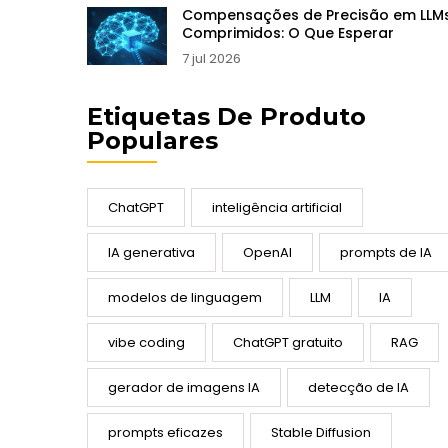
Compensações de Precisão em LLM
Comprimidos: O Que Esperar
7 jul 2026
Etiquetas De Produto
Populares
ChatGPT
inteligência artificial
IA generativa
OpenAI
prompts de IA
modelos de linguagem
LLM
IA
vibe coding
ChatGPT gratuito
RAG
gerador de imagens IA
detecção de IA
prompts eficazes
Stable Diffusion