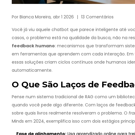
Por
Bianca Moreira,
abr 1 2026
13 Comentários
Você já viu aquele chatbot que parece inteligente até v
casos, o problema está na qualidade da busca, não na re
feedback humano
: mecanismos que transformam sist
em ferramentas que aprendem com cada interação. Em ve
essas soluções criam ciclos contínuos onde humanos iden
automaticamente.
O Que São Laços de Feedb
Pense num sistema tradicional de RAG como um bibliote
quando você pede algo diferente. Com laços de feedback, 
sobre quais livros realmente resolveram o problema. O
fr
Minds em 2024, exemplifica isso com dois estágios princip
Fase de alinhamento:
Usa aprendizado online para tr