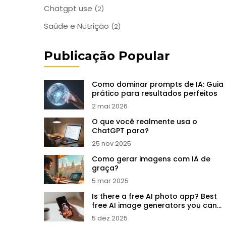
Chatgpt use
(2)
Saúde e Nutrição
(2)
Publicação Popular
Como dominar prompts de IA: Guia
prático para resultados perfeitos
2 mai 2026
O que você realmente usa o
ChatGPT para?
25 nov 2025
Como gerar imagens com IA de
graça?
5 mar 2025
Is there a free AI photo app? Best
free AI image generators you can
use today
5 dez 2025