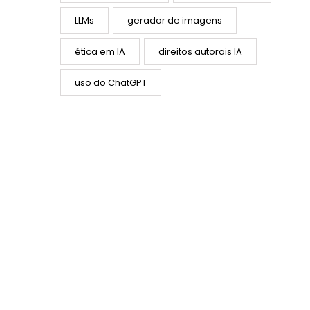
LLMs
gerador de imagens
ética em IA
direitos autorais IA
uso do ChatGPT