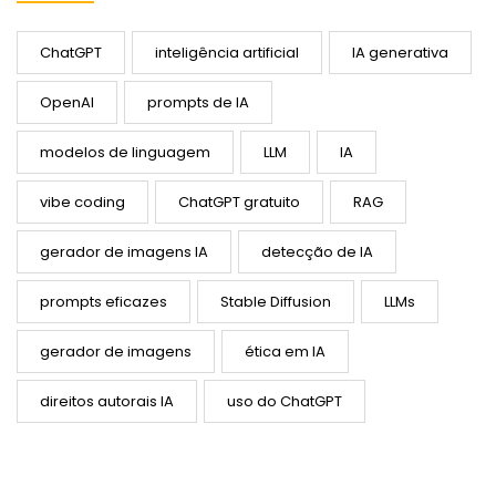
ChatGPT
inteligência artificial
IA generativa
OpenAI
prompts de IA
modelos de linguagem
LLM
IA
vibe coding
ChatGPT gratuito
RAG
gerador de imagens IA
detecção de IA
prompts eficazes
Stable Diffusion
LLMs
gerador de imagens
ética em IA
direitos autorais IA
uso do ChatGPT