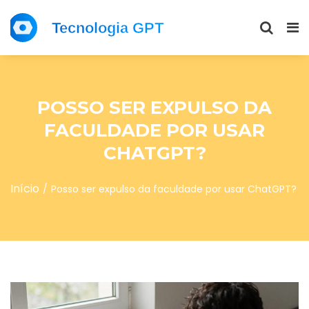
POSSO SER EXPULSO DA
FACULDADE POR USAR
CHATGPT?
Início
Posso ser expulso da faculdade por usar ChatGPT?