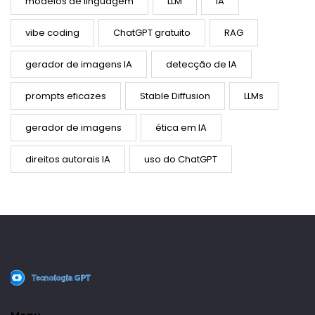
modelos de linguagem
LLM
IA
vibe coding
ChatGPT gratuito
RAG
gerador de imagens IA
detecção de IA
prompts eficazes
Stable Diffusion
LLMs
gerador de imagens
ética em IA
direitos autorais IA
uso do ChatGPT