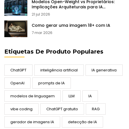
Modelos Open-Weight vs Proprietários:
Implicações Arquiteturais para IA
Generativa
21 jul 2026
Como gerar uma imagem 18+ com IA
7 mar 2026
Etiquetas De Produto Populares
ChatGPT
inteligência artificial
IA generativa
OpenAI
prompts de IA
modelos de linguagem
LLM
IA
vibe coding
ChatGPT gratuito
RAG
gerador de imagens IA
detecção de IA