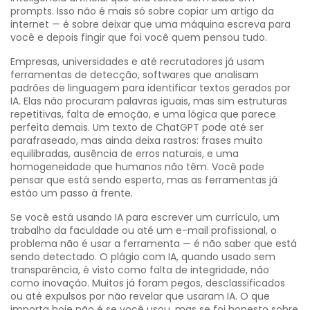
prompts
. Isso não é mais só sobre copiar um artigo da
internet — é sobre deixar que uma máquina escreva para
você e depois fingir que foi você quem pensou tudo.
Empresas, universidades e até recrutadores já usam
ferramentas de detecção
,
softwares que analisam
padrões de linguagem para identificar textos gerados por
IA
. Elas não procuram palavras iguais, mas sim estruturas
repetitivas, falta de emoção, e uma lógica que parece
perfeita demais. Um texto de ChatGPT pode até ser
parafraseado, mas ainda deixa rastros: frases muito
equilibradas, ausência de erros naturais, e uma
homogeneidade que humanos não têm. Você pode
pensar que está sendo esperto, mas as ferramentas já
estão um passo à frente.
Se você está usando IA para escrever um currículo, um
trabalho da faculdade ou até um e-mail profissional, o
problema não é usar a ferramenta — é não saber que está
sendo detectado. O
plágio com IA
,
quando usado sem
transparência
, é visto como falta de integridade, não
como inovação. Muitos já foram pegos, desclassificados
ou até expulsos por não revelar que usaram IA. O que
importa hoje não é se você usou, mas se foi honesto sobre