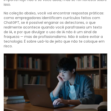
isso.
Na coleção abaixo, você vai encontrar respostas práticas:
como empregadores identificam currículos feitos com
ChatGPT, se é possível enganar os detectores, o que
realmente acontece quando você parafraseia um texto
de IA, e por que divulgar o uso de IA não é um sinal de
fraqueza — mas de profissionalismo. Não é sobre evitar a
tecnologia. É sobre usá-la de jeito que não te coloque em
risco.