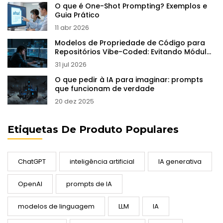
O que é One-Shot Prompting? Exemplos e
Guia Prático
11 abr 2026
Modelos de Propriedade de Código para
Repositórios Vibe-Coded: Evitando Módulos
Órfãos
31 jul 2026
O que pedir à IA para imaginar: prompts
que funcionam de verdade
20 dez 2025
Etiquetas De Produto Populares
ChatGPT
inteligência artificial
IA generativa
OpenAI
prompts de IA
modelos de linguagem
LLM
IA