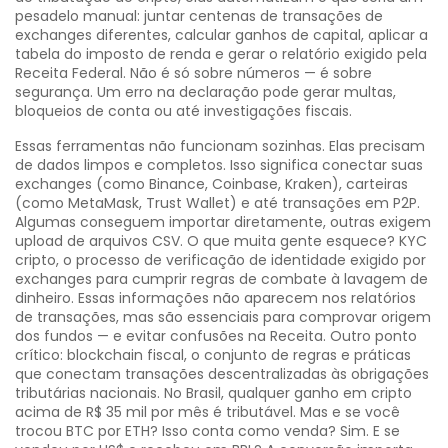
pesadelo manual: juntar centenas de transações de
exchanges diferentes, calcular ganhos de capital, aplicar a
tabela do imposto de renda e gerar o relatório exigido pela
Receita Federal.
Não é só sobre números — é sobre
segurança. Um erro na declaração pode gerar multas,
bloqueios de conta ou até investigações fiscais.
Essas ferramentas não funcionam sozinhas. Elas precisam
de dados limpos e completos. Isso significa conectar suas
exchanges (como Binance, Coinbase, Kraken), carteiras
(como MetaMask, Trust Wallet) e até transações em P2P.
Algumas conseguem importar diretamente, outras exigem
upload de arquivos CSV. O que muita gente esquece?
KYC
cripto
,
o processo de verificação de identidade exigido por
exchanges para cumprir regras de combate à lavagem de
dinheiro
. Essas informações não aparecem nos relatórios
de transações, mas são essenciais para comprovar origem
dos fundos — e evitar confusões na Receita.
Outro ponto
crítico:
blockchain fiscal
,
o conjunto de regras e práticas
que conectam transações descentralizadas às obrigações
tributárias nacionais
. No Brasil, qualquer ganho em cripto
acima de R$ 35 mil por mês é tributável. Mas e se você
trocou BTC por ETH? Isso conta como venda? Sim. E se