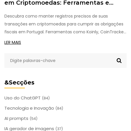
em Criptomoedas: Ferramentas e
Modelos para Acompanhar Transações
Descubra como manter registros precisos de suas
transações em criptomoedas para cumprir as obrigações
fiscais em Portugal. Ferramentas como Koinly, CoinTracker
e CoinLedger automatizam cálculos de impostos, evitam
LER MAIS
erros e garantem conformidade com a lei em 2025.
&Secções
Uso do ChatGPT
(84)
Tecnologia e Inovação
(84)
AI prompts
(54)
IA gerador de imagens
(37)