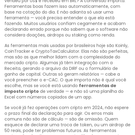
vendeu por US$ e recebeu em BRL? A conversão importa.
Ferramentas boas fazem isso automaticamente, com
base na cotação do dia.
E não adianta só usar uma
ferramenta — você precisa entender o que ela está
fazendo. Muitos usuários confiam cegamente e acabam
declarando errado porque não sabem que o software não
considera doações, airdrops ou staking como renda.
As ferramentas mais usadas por brasileiros hoje são Koinly,
CoinTracker e CryptoTaxCalculator. Elas não são perfeitas,
mas são as que melhor lidam com a complexidade do
mercado cripto. Algumas já têm integração com a
Receita, gerando o arquivo da DIRF ou o formulário de
ganho de capital. Outras só geram relatórios — cabe a
você preencher o e-CAC. O que importa não é qual você
escolhe, mas se você está usando
ferramentas de
imposto cripto
de verdade — e não só uma planilha do
Excel com números copiados de um app.
Se você já fez operações com cripto em 2024, não espere
o prazo final da declaração para agir. Os erros mais
comuns não são de cálculo — são de omissão. Quem
esquece de declarar uma troca de token, ou um airdrop de
50 reais, pode ter problemas futuros. As ferramentas