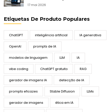
17 mai 2026
Etiquetas De Produto Populares
ChatGPT
inteligência artificial
IA generativa
OpenAI
prompts de IA
modelos de linguagem
LLM
IA
vibe coding
ChatGPT gratuito
RAG
gerador de imagens IA
detecção de IA
prompts eficazes
Stable Diffusion
LLMs
gerador de imagens
ética em IA