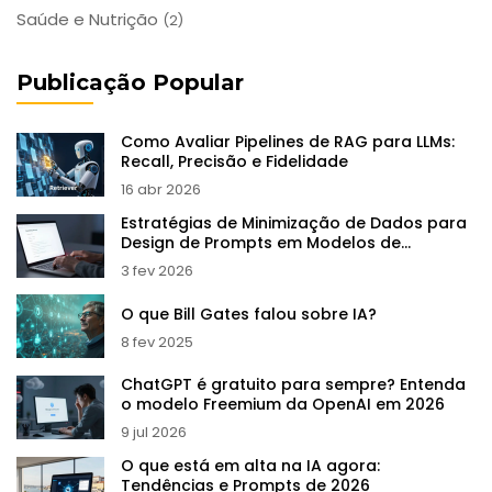
Saúde e Nutrição
(2)
Publicação Popular
Como Avaliar Pipelines de RAG para LLMs:
Recall, Precisão e Fidelidade
16 abr 2026
Estratégias de Minimização de Dados para
Design de Prompts em Modelos de
Linguagem de Grande Porte
3 fev 2026
O que Bill Gates falou sobre IA?
8 fev 2025
ChatGPT é gratuito para sempre? Entenda
o modelo Freemium da OpenAI em 2026
9 jul 2026
O que está em alta na IA agora:
Tendências e Prompts de 2026