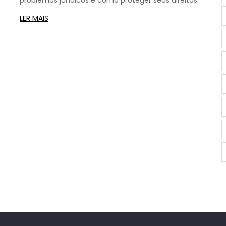
problemas jurídicos e como proteger seus direitos.
LER MAIS