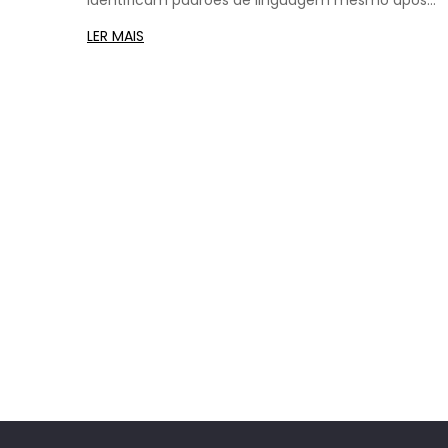
identificam padrões de linguagem mesmo após
reescrita. Saiba como usar a IA de forma ética e
LER MAIS
evitar ser pego.