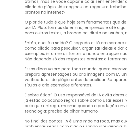
ótimos, mas se você copiar e colar sem entender
cilada de plágio. Já imaginou entregar um trabalho 
prontos na internet?
O pior de tudo é que hoje tem ferramentas que de
por IA. Plataformas de ensino, empresas e até algun
com outros textos, a bronca cai direto no usuário
Então, qual é a saída? O segredo está em sempre re
como aliada para pesquisar, organizar ideias e dar
exemplos, informe as fontes e nunca entregue nad
Não dependa só das respostas prontas: a ferramenta
Essas dicas valem para todo mundo: quem escreve a
prepara apresentações ou cria imagens com IA. Um
verificadores de plágio antes de publicar. Se apar
títulos e crie exemplos diferentes.
E sobre ética? O uso responsável da IA evita dores
já estão colocando regras sobre como usar esses 
pelo que entrega, mesmo quando a produção envolve 
tecnologia: precisa de olhar humano.
No final das contas, IA é uma mão na roda, mas que
problemas sérios com plágio usando inteligência