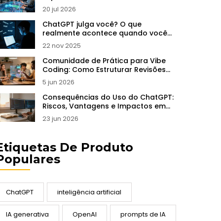
Estoque
20 jul 2026
ChatGPT julga você? O que
realmente acontece quando você
pergunta algo sensível
22 nov 2025
Comunidade de Prática para Vibe
Coding: Como Estruturar Revisões
por Pares e Office Hours
5 jun 2026
Consequências do Uso do ChatGPT:
Riscos, Vantagens e Impactos em
2026
23 jun 2026
Etiquetas De Produto
Populares
ChatGPT
inteligência artificial
IA generativa
OpenAI
prompts de IA