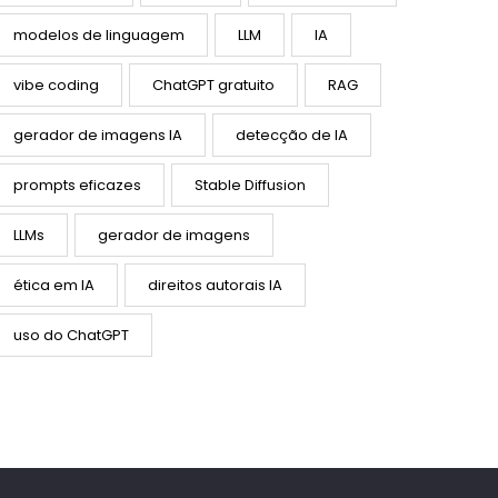
modelos de linguagem
LLM
IA
vibe coding
ChatGPT gratuito
RAG
gerador de imagens IA
detecção de IA
prompts eficazes
Stable Diffusion
LLMs
gerador de imagens
ética em IA
direitos autorais IA
uso do ChatGPT