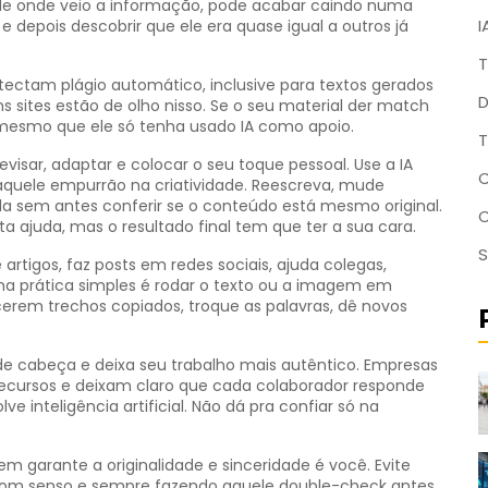
 de onde veio a informação, pode acabar caindo numa
I
e depois descobrir que ele era quase igual a outros já
T
tectam plágio automático, inclusive para textos gerados
D
s sites estão de olho nisso. Se o seu material der match
, mesmo que ele só tenha usado IA como apoio.
T
visar, adaptar e colocar o seu toque pessoal. Use a IA
C
 aquele empurrão na criatividade. Reescreva, mude
a sem antes conferir se o conteúdo está mesmo original.
 ajuda, mas o resultado final tem que ter a sua cara.
S
rtigos, faz posts em redes sociais, ajuda colegas,
a prática simples é rodar o texto ou a imagem em
ecerem trechos copiados, troque as palavras, dê novos
 de cabeça e deixa seu trabalho mais autêntico. Empresas
recursos e deixam claro que cada colaborador responde
inteligência artificial. Não dá pra confiar só na
m garante a originalidade e sinceridade é você. Evite
, bom senso e sempre fazendo aquele double-check antes