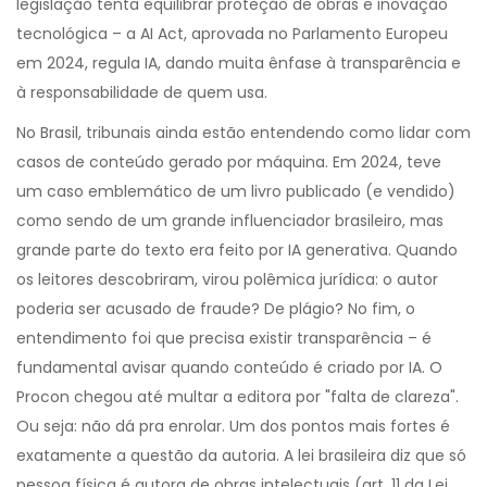
legislação tenta equilibrar proteção de obras e inovação
tecnológica – a AI Act, aprovada no Parlamento Europeu
em 2024, regula IA, dando muita ênfase à transparência e
à responsabilidade de quem usa.
No Brasil, tribunais ainda estão entendendo como lidar com
casos de conteúdo gerado por máquina. Em 2024, teve
um caso emblemático de um livro publicado (e vendido)
como sendo de um grande influenciador brasileiro, mas
grande parte do texto era feito por IA generativa. Quando
os leitores descobriram, virou polêmica jurídica: o autor
poderia ser acusado de fraude? De plágio? No fim, o
entendimento foi que precisa existir transparência – é
fundamental avisar quando conteúdo é criado por IA. O
Procon chegou até multar a editora por "falta de clareza".
Ou seja: não dá pra enrolar. Um dos pontos mais fortes é
exatamente a questão da autoria. A lei brasileira diz que só
pessoa física é autora de obras intelectuais (art. 11 da Lei