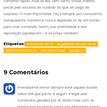
caminha rápido, mas as leis, nem tanto. Então, melhor
pecar pelo excesso de cuidado do que ser pego de
surpresa. O mais importante: faça sempre uso consciente,
transparente, honesto e nunca dependa só de um botão
para criar conteúdo. Assim, sua criatividade e sua
reputação agradecem… e os juízes também.
Etiquetas:
conteúdo de IA
legalidade do uso de IA
direitos autorais IA
leis IA no Brasil
plágio IA
9 Comentários
Interessante tema! Sempre bate aquela dúvida
sobre até que ponto é seguro e legal usar
conteúdos gerados por IA, ainda mais com as
legislações mudando tanto em diferentes países.