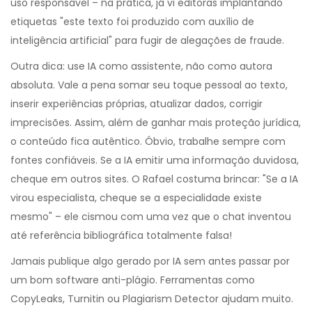
uso responsável – na prática, já vi editoras implantando
etiquetas "este texto foi produzido com auxílio de
inteligência artificial" para fugir de alegações de fraude.
Outra dica: use IA como assistente, não como autora
absoluta. Vale a pena somar seu toque pessoal ao texto,
inserir experiências próprias, atualizar dados, corrigir
imprecisões. Assim, além de ganhar mais proteção jurídica,
o conteúdo fica autêntico. Óbvio, trabalhe sempre com
fontes confiáveis. Se a IA emitir uma informação duvidosa,
cheque em outros sites. O Rafael costuma brincar: "Se a IA
virou especialista, cheque se a especialidade existe
mesmo" – ele cismou com uma vez que o chat inventou
até referência bibliográfica totalmente falsa!
Jamais publique algo gerado por IA sem antes passar por
um bom software anti-plágio. Ferramentas como
CopyLeaks, Turnitin ou Plagiarism Detector ajudam muito.