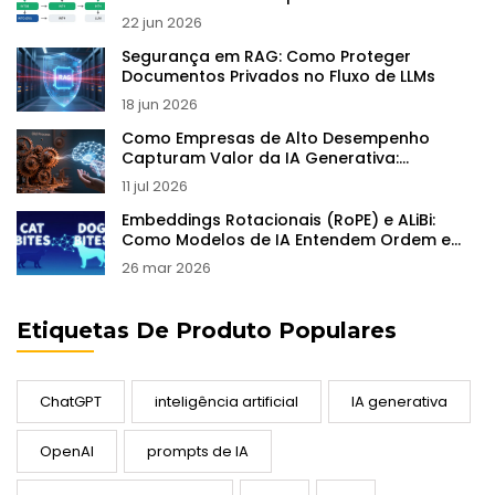
Prático
22 jun 2026
Segurança em RAG: Como Proteger
Documentos Privados no Fluxo de LLMs
18 jun 2026
Como Empresas de Alto Desempenho
Capturam Valor da IA Generativa:
Redesenho de Fluxos e Escala
11 jul 2026
Embeddings Rotacionais (RoPE) e ALiBi:
Como Modelos de IA Entendem Ordem e
Contexto
26 mar 2026
Etiquetas De Produto Populares
ChatGPT
inteligência artificial
IA generativa
OpenAI
prompts de IA