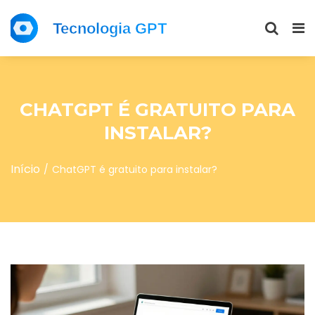
CHATGPT É GRATUITO PARA
INSTALAR?
Início
ChatGPT é gratuito para instalar?