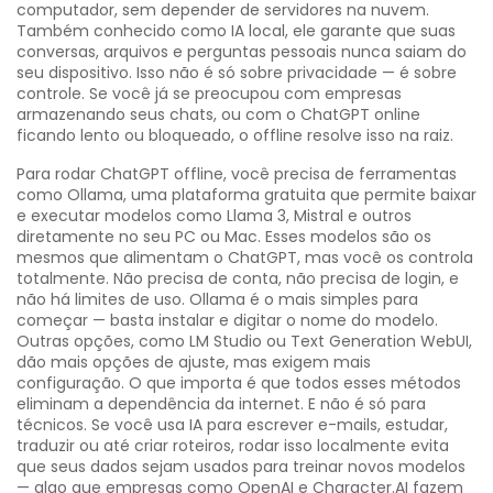
computador, sem depender de servidores na nuvem
.
Também conhecido como
IA local
, ele garante que suas
conversas, arquivos e perguntas pessoais nunca saiam do
seu dispositivo.
Isso não é só sobre privacidade — é sobre
controle. Se você já se preocupou com empresas
armazenando seus chats, ou com o ChatGPT online
ficando lento ou bloqueado, o offline resolve isso na raiz.
Para rodar ChatGPT offline, você precisa de ferramentas
como
Ollama
,
uma plataforma gratuita que permite baixar
e executar modelos como Llama 3, Mistral e outros
diretamente no seu PC ou Mac
. Esses modelos são os
mesmos que alimentam o ChatGPT, mas você os controla
totalmente. Não precisa de conta, não precisa de login, e
não há limites de uso. Ollama é o mais simples para
começar — basta instalar e digitar o nome do modelo.
Outras opções, como LM Studio ou Text Generation WebUI,
dão mais opções de ajuste, mas exigem mais
configuração. O que importa é que todos esses métodos
eliminam a dependência da internet.
E não é só para
técnicos. Se você usa IA para escrever e-mails, estudar,
traduzir ou até criar roteiros, rodar isso localmente evita
que seus dados sejam usados para treinar novos modelos
— algo que empresas como OpenAI e Character.AI fazem