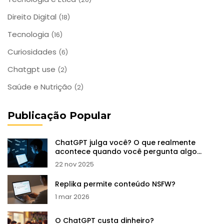
Direito Digital
(18)
Tecnologia
(16)
Curiosidades
(6)
Chatgpt use
(2)
Saúde e Nutrição
(2)
Publicação Popular
ChatGPT julga você? O que realmente
acontece quando você pergunta algo
sensível
22 nov 2025
Replika permite conteúdo NSFW?
1 mar 2026
O ChatGPT custa dinheiro?