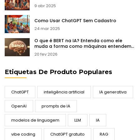
9 abr 2025
Como Usar ChatGPT Sem Cadastro
24 mar 2025
O que é BERT na IA? Entenda como ele
muda a forma como máquinas entendem
linguagem
20 fev 2026
Etiquetas De Produto Populares
ChatGPT
inteligência artificial
IA generativa
OpenAI
prompts de IA
modelos de linguagem
LLM
IA
vibe coding
ChatGPT gratuito
RAG