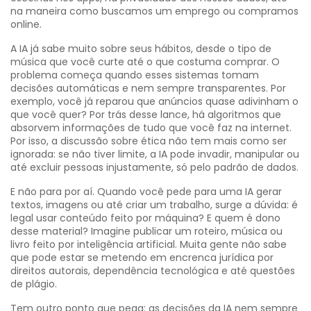
na maneira como buscamos um emprego ou compramos
online.
A IA já sabe muito sobre seus hábitos, desde o tipo de
música que você curte até o que costuma comprar. O
problema começa quando esses sistemas tomam
decisões automáticas e nem sempre transparentes. Por
exemplo, você já reparou que anúncios quase adivinham o
que você quer? Por trás desse lance, há algoritmos que
absorvem informações de tudo que você faz na internet.
Por isso, a discussão sobre ética não tem mais como ser
ignorada: se não tiver limite, a IA pode invadir, manipular ou
até excluir pessoas injustamente, só pelo padrão de dados.
E não para por aí. Quando você pede para uma IA gerar
textos, imagens ou até criar um trabalho, surge a dúvida: é
legal usar conteúdo feito por máquina? E quem é dono
desse material? Imagine publicar um roteiro, música ou
livro feito por inteligência artificial. Muita gente não sabe
que pode estar se metendo em encrenca jurídica por
direitos autorais, dependência tecnológica e até questões
de plágio.
Tem outro ponto que pega: as decisões da IA nem sempre