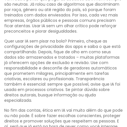
são neutras. Já rolou caso de algoritmos que discriminam
por raça, gênero ou até região do país, só porque foram
treinados com dados enviesados. Por isso, cada vez mais
empresas, órgãos públicos e pessoas comuns precisam
ficar atentas. Usar IA sem um olhar crítico pode reforçar
preconceitos e piorar desigualdades.
Quer usar IA sem pisar na bola? Primeiro, cheque as
configurações de privacidade dos apps e saiba o que está
compartilhando. Depois, fique de olho em como seus
dados são armazenados e tratados – muitas plataformas
já oferecem opções de exclusão e revisão. Use com
responsabilidade e desconfie de geradores automáticos
que prometem milagres, principalmente em tarefas
criativas, escolares ou profissionais. Transparência
também é essencial: sempre que possível, avise que IA foi
usada em processos criativos. Se pintar dúvida sobre
direitos autorais, busque informação ou ajuda
especializada.
No fim das contas, ética em IA vai muito além do que pode
ou não pode. É sobre fazer escolhas conscientes, proteger
direitos e promover soluções que respeitem as pessoas. E
aí, será que já está na hora de rever como você interage