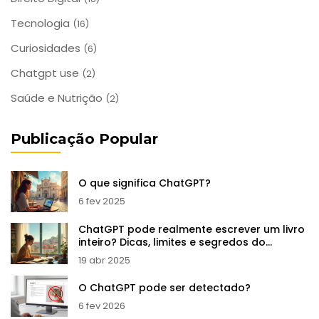
Tecnologia
(16)
Curiosidades
(6)
Chatgpt use
(2)
Saúde e Nutrição
(2)
Publicação Popular
O que significa ChatGPT?
6 fev 2025
ChatGPT pode realmente escrever um livro
inteiro? Dicas, limites e segredos do
processo
19 abr 2025
O ChatGPT pode ser detectado?
6 fev 2026