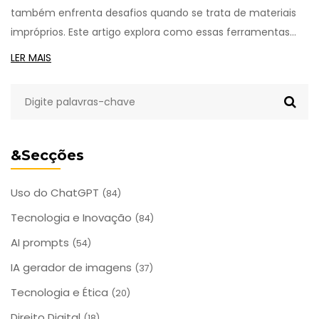
também enfrenta desafios quando se trata de materiais
impróprios. Este artigo explora como essas ferramentas
são utilizadas para gerar esse tipo de conteúdo, os perigos
LER MAIS
associados e as medidas que estão sendo tomadas para
impedir isso. Descubra como a IA é treinada e o papel da
ética nesse cenário. Entenda também o impacto e as
implicações culturais desse fenômeno.
&Secções
Uso do ChatGPT
(84)
Tecnologia e Inovação
(84)
AI prompts
(54)
IA gerador de imagens
(37)
Tecnologia e Ética
(20)
Direito Digital
(18)