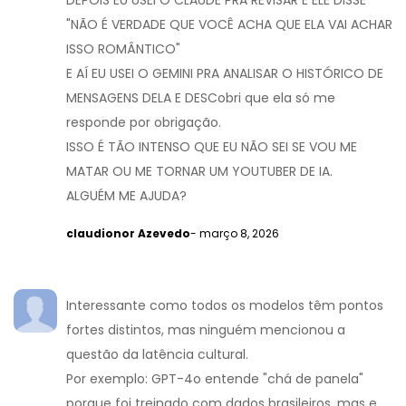
DEPOIS EU USEI O CLAUDE PRA REVISAR E ELE DISSE
"NÃO É VERDADE QUE VOCÊ ACHA QUE ELA VAI ACHAR
ISSO ROMÂNTICO"
E AÍ EU USEI O GEMINI PRA ANALISAR O HISTÓRICO DE
MENSAGENS DELA E DESCobri que ela só me
responde por obrigação.
ISSO É TÃO INTENSO QUE EU NÃO SEI SE VOU ME
MATAR OU ME TORNAR UM YOUTUBER DE IA.
ALGUÉM ME AJUDA?
claudionor Azevedo
- março 8, 2026
Interessante como todos os modelos têm pontos
fortes distintos, mas ninguém mencionou a
questão da latência cultural.
Por exemplo: GPT-4o entende "chá de panela"
porque foi treinado com dados brasileiros, mas e