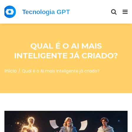
QUAL É O AI MAIS
INTELIGENTE JÁ CRIADO?
Início
Qual é o AI mais inteligente já criado?