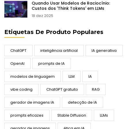
Quando Usar Modelos de Raciocínio:
Custos dos 'Think Tokens' em LLMs
18 dez 2025
Etiquetas De Produto Populares
ChatGPT
inteligência artificial
IA generativa
OpenAI
prompts de IA
modelos de linguagem
LLM
IA
vibe coding
ChatGPT gratuito
RAG
gerador de imagens IA
detecção de IA
prompts eficazes
Stable Diffusion
LLMs
gerador de imagens
ética em IA