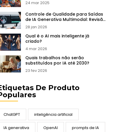
24 mar 2025
Controle de Qualidade para Saídas
de IA Generativa Multimodal: Revisão
Humana e Checklists
28 jan 2026
Qual é o AI mais inteligente já
criado?
4 mar 2026
Quais trabalhos não serão
substituídos por IA até 2030?
23 fev 2026
Etiquetas De Produto
Populares
ChatGPT
inteligência artificial
IA generativa
OpenAI
prompts de IA