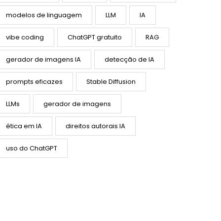
modelos de linguagem
LLM
IA
vibe coding
ChatGPT gratuito
RAG
gerador de imagens IA
detecção de IA
prompts eficazes
Stable Diffusion
LLMs
gerador de imagens
ética em IA
direitos autorais IA
uso do ChatGPT