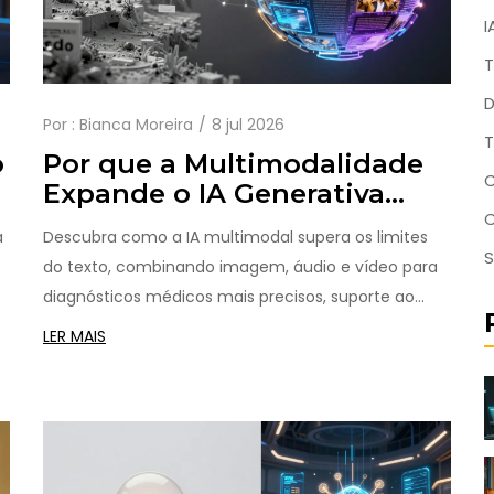
I
T
D
Por :
Bianca Moreira
8 jul 2026
T
o
Por que a Multimodalidade
C
Expande o IA Generativa
Além do Texto
a
Descubra como a IA multimodal supera os limites
S
do texto, combinando imagem, áudio e vídeo para
diagnósticos médicos mais precisos, suporte ao
cliente inteligente e uma compreensão contextual
LER MAIS
próxima à humana.