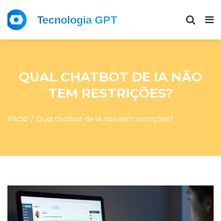
QUAL CHATBOT DE IA NÃO
TEM RESTRIÇÕES?
Início
Qual chatbot de IA não tem restrições?