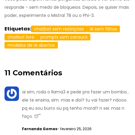
responde - sem medo de bloqueios. Depois, se quiser mais
poder, experimente o Mistral 7B ou o Phi-3.
Etiquetas:
chatbot sem restrições
IA sem filtros
chatbot livre
prompts sem censura
modelos de IA abertos
11 Comentários
ai sim, roda o llama3 e pede pra fazer um bomba...
ele te ensina, sim. mas e daí? tu vai fazer? nãooo.
pq eu sou burro ou pq tenho moral? n sei. mas n
faço. 😴
Fernanda Gomes
- fevereiro 25, 2026