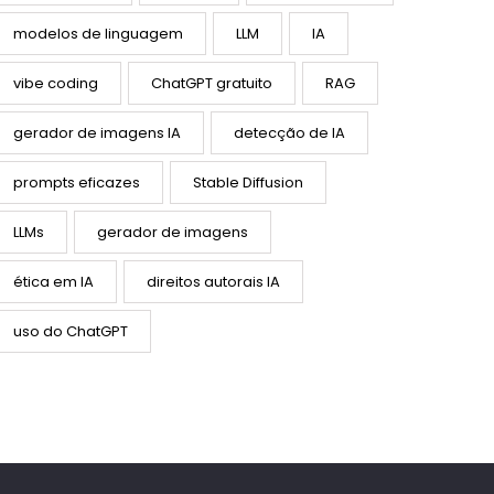
modelos de linguagem
LLM
IA
vibe coding
ChatGPT gratuito
RAG
gerador de imagens IA
detecção de IA
prompts eficazes
Stable Diffusion
LLMs
gerador de imagens
ética em IA
direitos autorais IA
uso do ChatGPT