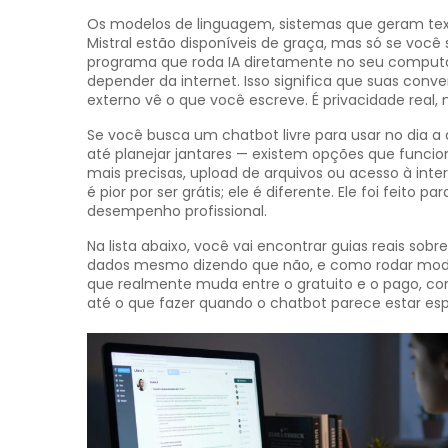
Os
modelos de linguagem
,
sistemas que geram te
Mistral estão disponíveis de graça, mas só se voc
programa que roda IA diretamente no seu comput
depender da internet. Isso significa que suas co
externo vê o que você escreve. É privacidade real,
Se você busca um chatbot livre para usar no dia a d
até planejar jantares — existem opções que funci
mais precisas, upload de arquivos ou acesso à inter
é pior por ser grátis; ele é diferente. Ele foi feit
desempenho profissional.
Na lista abaixo, você vai encontrar guias reais so
dados mesmo dizendo que não, e como rodar model
que realmente muda entre o gratuito e o pago, co
até o que fazer quando o chatbot parece estar esp