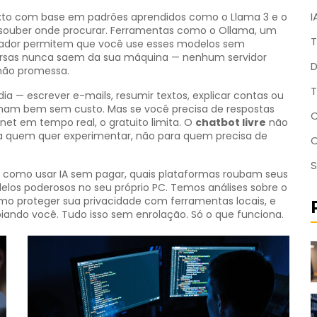
I
xto com base em padrões aprendidos
como o Llama 3 e o
ê souber onde procurar. Ferramentas como o
Ollama
,
um
T
ador
permitem que você use esses modelos sem
nversas nunca saem da sua máquina — nenhum servidor
D
 não promessa.
T
ia — escrever e-mails, resumir textos, explicar contas ou
onam bem sem custo. Mas se você precisa de respostas
C
net em tempo real, o gratuito limita. O
chatbot livre
não
o para quem quer experimentar, não para quem precisa de
S
bre como usar IA sem pagar, quais plataformas roubam seus
os poderosos no seu próprio PC. Temos análises sobre o
mo proteger sua privacidade com ferramentas locais, e
iando você. Tudo isso sem enrolação. Só o que funciona.