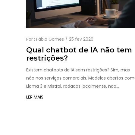
Por :
Fábio Gomes
25 fev 2026
Qual chatbot de IA não tem
restrições?
Existem chatbots de IA sem restrições? Sim, mas
não nos serviços comerciais. Modelos abertos com
Llama 3 e Mistral, rodados localmente, não
bloqueiam perguntas. Entenda como funcionam,
LER MAIS
onde encontrá-los e os riscos reais de usá-los.