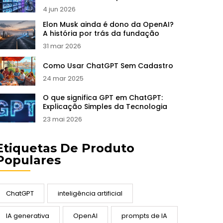
LLMs em 2026
4 jun 2026
Elon Musk ainda é dono da OpenAI?
A história por trás da fundação
31 mar 2026
Como Usar ChatGPT Sem Cadastro
24 mar 2025
O que significa GPT em ChatGPT:
Explicação Simples da Tecnologia
23 mai 2026
Etiquetas De Produto
Populares
ChatGPT
inteligência artificial
IA generativa
OpenAI
prompts de IA