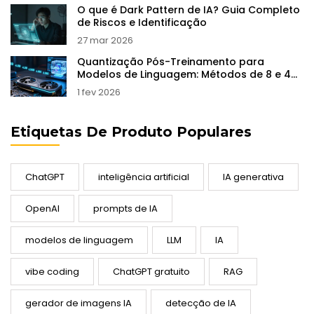
O que é Dark Pattern de IA? Guia Completo
de Riscos e Identificação
27 mar 2026
Quantização Pós-Treinamento para
Modelos de Linguagem: Métodos de 8 e 4
Bits
1 fev 2026
Etiquetas De Produto Populares
ChatGPT
inteligência artificial
IA generativa
OpenAI
prompts de IA
modelos de linguagem
LLM
IA
vibe coding
ChatGPT gratuito
RAG
gerador de imagens IA
detecção de IA