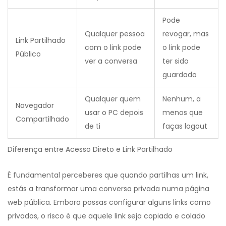
Pode
Qualquer pessoa
revogar, mas
Link Partilhado
com o link pode
o link pode
Público
ver a conversa
ter sido
guardado
Qualquer quem
Nenhum, a
Navegador
usar o PC depois
menos que
Compartilhado
de ti
faças logout
Diferença entre Acesso Direto e Link Partilhado
É fundamental perceberes que quando partilhas um link,
estás a transformar uma conversa privada numa página
web pública. Embora possas configurar alguns links como
privados, o risco é que aquele link seja copiado e colado