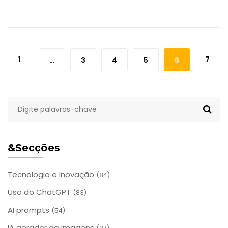
1
7
…
3
4
5
6
&Secções
Tecnologia e Inovação
(84)
Uso do ChatGPT
(83)
AI prompts
(54)
IA gerador de imagens