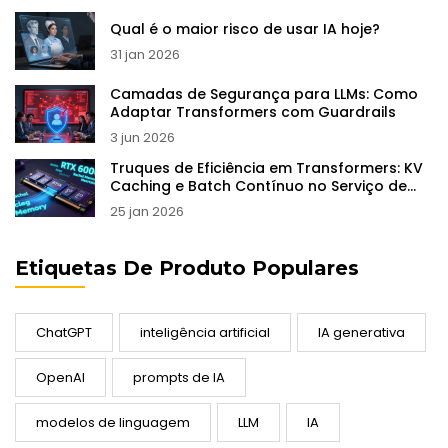
Qual é o maior risco de usar IA hoje?
31 jan 2026
Camadas de Segurança para LLMs: Como
Adaptar Transformers com Guardrails
3 jun 2026
Truques de Eficiência em Transformers: KV
Caching e Batch Contínuo no Serviço de
LLMs
25 jan 2026
Etiquetas De Produto Populares
ChatGPT
inteligência artificial
IA generativa
OpenAI
prompts de IA
modelos de linguagem
LLM
IA