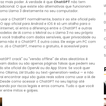
traz mais poder. A verdade é que
ChatGPT
não tem
I
dicional. O que existe são alternativas que funcionam
como Llama 3 diretamente no seu computador.
T
usar o ChatGPT normalmente, basta ir ao site oficial pelo
D
 O app oficial para Android e iOS é só um atalho para o
internet, aí entra a diferença entre o ChatGPT e outras
T
odelos de IA como o Mistral ou o Llama 3 no seu próprio
e você trabalha com dados sensíveis, quer privacidade ou
C
ma não é o ChatGPT. É outra coisa. Ele exige um PC com
. Já o ChatGPT, mesmo o gratuito, é acessível para
S
PT crack" ou "versão offline" de sites aleatórios é
oubam dados ou são apenas páginas falsas que pedem seu
 site oficial da OpenAI ou da App Store. Se você quer
omo Ollama, LM Studio ou text-generation-webui — e não
 encontrar aqui são guias reais sobre como usar a IA de
. Desde como acessar o ChatGPT no seu laptop até
sando por riscos legais e erros comuns. Tudo o que você
er entre mitos e golpes.