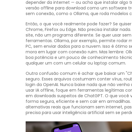
depender da internet — ou acha que instalar algo 
versão offline para download como um software tra
sem conexão, como o Ollama, que roda modelos 
Então, o que você realmente pode fazer? Se quiser 
Chrome, Firefox ou Edge. Não precisa instalar nada.
site, não um programa diferente. Se quer usar sem 
ferramentas. Ollama, por exemplo, permite rodar m
PC, sem enviar dados para a nuvem. Isso é ótimo s
mora em lugar com conexão ruim. Mas lembre: Olla
boa potência e um pouco de conhecimento técnico
qualquer um com um celular ou laptop comum.
Outra confusão comum é achar que baixar um "ChatG
seguro. Esses arquivos costumam conter vírus, r
login da OpenAI. Nunca baixe nada que não venha do
usar IA offline, foque em ferramentas legítimas c
em downloads suspeitos de ChatGPT. O que você vai
forma segura, eficiente e sem cair em armadilhas
alternativas reais que funcionam sem internet, pas
precisa para usar inteligência artificial sem se perd