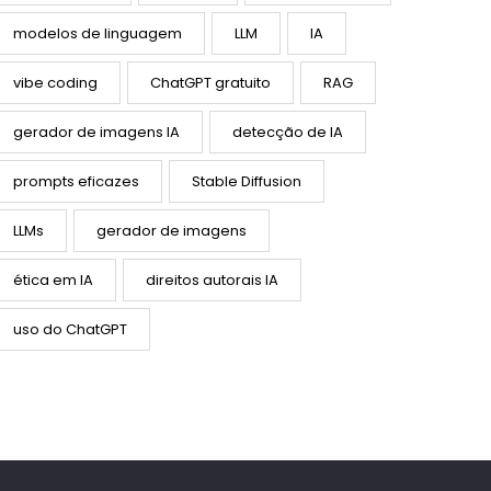
modelos de linguagem
LLM
IA
vibe coding
ChatGPT gratuito
RAG
gerador de imagens IA
detecção de IA
prompts eficazes
Stable Diffusion
LLMs
gerador de imagens
ética em IA
direitos autorais IA
uso do ChatGPT