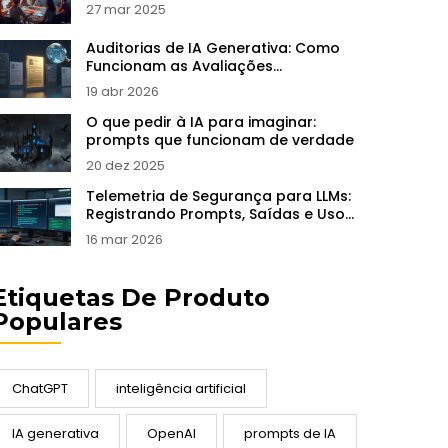
27 mar 2025
Auditorias de IA Generativa: Como
Funcionam as Avaliações
Independentes e Certificações
19 abr 2026
O que pedir à IA para imaginar:
prompts que funcionam de verdade
20 dez 2025
Telemetria de Segurança para LLMs:
Registrando Prompts, Saídas e Uso
de Ferramentas
16 mar 2026
Etiquetas De Produto
Populares
ChatGPT
inteligência artificial
IA generativa
OpenAI
prompts de IA