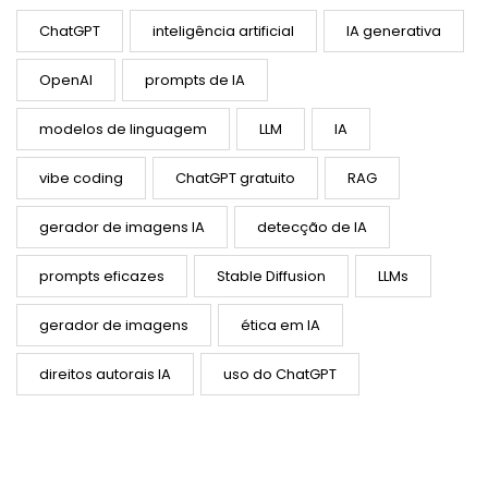
ChatGPT
inteligência artificial
IA generativa
OpenAI
prompts de IA
modelos de linguagem
LLM
IA
vibe coding
ChatGPT gratuito
RAG
gerador de imagens IA
detecção de IA
prompts eficazes
Stable Diffusion
LLMs
gerador de imagens
ética em IA
direitos autorais IA
uso do ChatGPT