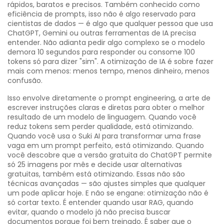
rápidos, baratos e precisos
. Também conhecido como
eficiência de prompts
, isso não é algo reservado para
cientistas de dados — é algo que qualquer pessoa que usa
ChatGPT, Gemini ou outras ferramentas de IA precisa
entender.
Não adianta pedir algo complexo se o modelo
demora 10 segundos para responder ou consome 100
tokens só para dizer "sim". A otimização de IA é sobre fazer
mais com menos: menos tempo, menos dinheiro, menos
confusão.
Isso envolve diretamente o
prompt engineering
,
a arte de
escrever instruções claras e diretas para obter o melhor
resultado de um modelo de linguagem
. Quando você
reduz tokens sem perder qualidade, está otimizando.
Quando você usa o Suki AI para transformar uma frase
vaga em um prompt perfeito, está otimizando. Quando
você descobre que a versão gratuita do ChatGPT permite
só 25 imagens por mês e decide usar alternativas
gratuitas, também está otimizando. Essas não são
técnicas avançadas — são ajustes simples que qualquer
um pode aplicar hoje.
E não se engane: otimização não é
só cortar texto. É entender quando usar RAG, quando
evitar, quando o modelo já não precisa buscar
documentos porque foi bem treinado. É saber que o