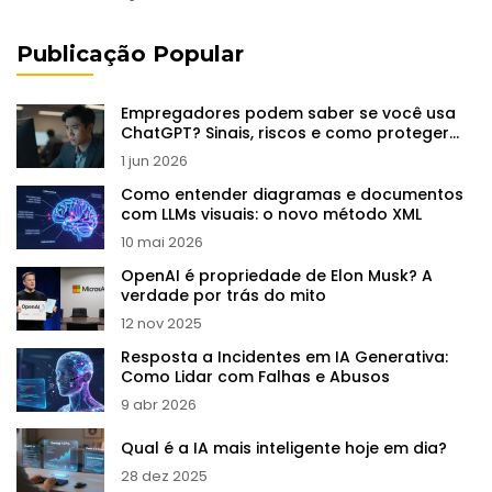
Publicação Popular
Empregadores podem saber se você usa
ChatGPT? Sinais, riscos e como proteger
sua carreira
1 jun 2026
Como entender diagramas e documentos
com LLMs visuais: o novo método XML
10 mai 2026
OpenAI é propriedade de Elon Musk? A
verdade por trás do mito
12 nov 2025
Resposta a Incidentes em IA Generativa:
Como Lidar com Falhas e Abusos
9 abr 2026
Qual é a IA mais inteligente hoje em dia?
28 dez 2025