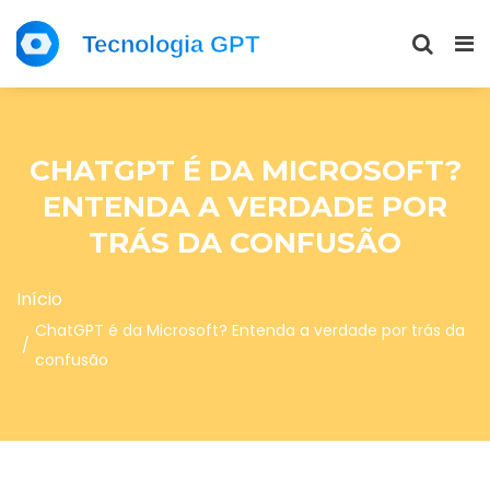
CHATGPT É DA MICROSOFT?
ENTENDA A VERDADE POR
TRÁS DA CONFUSÃO
Início
ChatGPT é da Microsoft? Entenda a verdade por trás da
confusão