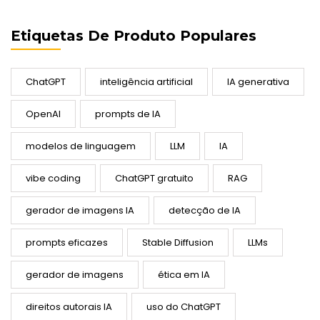
Etiquetas De Produto Populares
ChatGPT
inteligência artificial
IA generativa
OpenAI
prompts de IA
modelos de linguagem
LLM
IA
vibe coding
ChatGPT gratuito
RAG
gerador de imagens IA
detecção de IA
prompts eficazes
Stable Diffusion
LLMs
gerador de imagens
ética em IA
direitos autorais IA
uso do ChatGPT