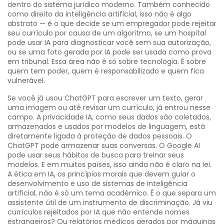
dentro do sistema jurídico moderno
. Também conhecido
como
direito da inteligência artificial
, isso não é algo
abstrato — é o que decide se um empregador pode rejeitar
seu currículo por causa de um algoritmo, se um hospital
pode usar IA para diagnosticar você sem sua autorização,
ou se uma foto gerada por IA pode ser usada como prova
em tribunal.
Essa área não é só sobre tecnologia. É sobre
quem tem poder, quem é responsabilizado e quem fica
vulnerável.
Se você já usou ChatGPT para escrever um texto, gerar
uma imagem ou até revisar um currículo, já entrou nesse
campo. A
privacidade IA
,
como seus dados são coletados,
armazenados e usados por modelos de linguagem
, está
diretamente ligada à proteção de dados pessoais. O
ChatGPT pode armazenar suas conversas. O Google AI
pode usar seus hábitos de busca para treinar seus
modelos. E em muitos países, isso ainda não é claro na lei.
A
ética em IA
,
os princípios morais que devem guiar o
desenvolvimento e uso de sistemas de inteligência
artificial
, não é só um tema acadêmico. É o que separa um
assistente útil de um instrumento de discriminação. Já viu
currículos rejeitados por IA que não entende nomes
estrangeiros? Ou relatórios médicos gerados por máquinas