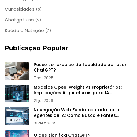
Curiosidades
(6)
Chatgpt use
(2)
Saúde e Nutrição
(2)
Publicação Popular
Posso ser expulso da faculdade por usar
ChatGPT?
7 set 2025
Modelos Open-Weight vs Proprietários:
Implicações Arquiteturais para IA
Generativa
21 jul 2026
Navegação Web Fundamentada para
Agentes de IA: Como Busca e Fontes
Melhoram a Precisão
31 dez 2025
O que significa ChatGPT?