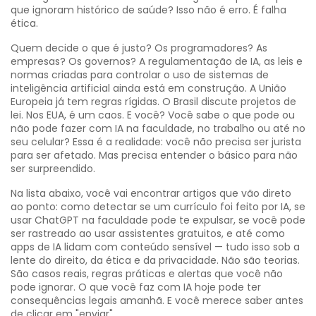
que ignoram histórico de saúde? Isso não é erro. É falha
ética.
Quem decide o que é justo? Os programadores? As
empresas? Os governos? A
regulamentação de IA
,
as leis e
normas criadas para controlar o uso de sistemas de
inteligência artificial
ainda está em construção. A União
Europeia já tem regras rígidas. O Brasil discute projetos de
lei. Nos EUA, é um caos. E você? Você sabe o que pode ou
não pode fazer com IA na faculdade, no trabalho ou até no
seu celular? Essa é a realidade: você não precisa ser jurista
para ser afetado. Mas precisa entender o básico para não
ser surpreendido.
Na lista abaixo, você vai encontrar artigos que vão direto
ao ponto: como detectar se um currículo foi feito por IA, se
usar ChatGPT na faculdade pode te expulsar, se você pode
ser rastreado ao usar assistentes gratuitos, e até como
apps de IA lidam com conteúdo sensível — tudo isso sob a
lente do direito, da ética e da privacidade. Não são teorias.
São casos reais, regras práticas e alertas que você não
pode ignorar. O que você faz com IA hoje pode ter
consequências legais amanhã. E você merece saber antes
de clicar em "enviar".