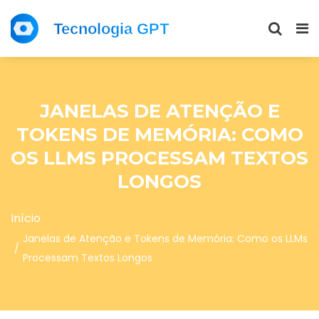
JANELAS DE ATENÇÃO E
TOKENS DE MEMÓRIA: COMO
OS LLMS PROCESSAM TEXTOS
LONGOS
Início
Janelas de Atenção e Tokens de Memória: Como os LLMs
Processam Textos Longos