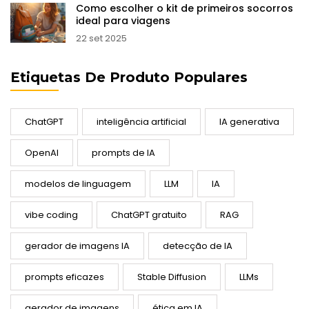
Como escolher o kit de primeiros socorros
ideal para viagens
22 set 2025
Etiquetas De Produto Populares
ChatGPT
inteligência artificial
IA generativa
OpenAI
prompts de IA
modelos de linguagem
LLM
IA
vibe coding
ChatGPT gratuito
RAG
gerador de imagens IA
detecção de IA
prompts eficazes
Stable Diffusion
LLMs
gerador de imagens
ética em IA