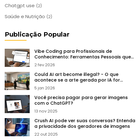
Chatgpt use
(2)
Saúde e Nutrição
(2)
Publicação Popular
Vibe Coding para Profissionais de
Conhecimento: Ferramentas Pessoais que
Economizam Horas por Semana
2 fev 2026
Could AI art become illegal? - O que
acontece se a arte gerada por IA for
proibida?
5 jan 2026
Você precisa pagar para gerar imagens
com o ChatGPT?
13 nov 2025
Crush AI pode ver suas conversas? Entenda
a privacidade dos geradores de imagens
22 out 2025