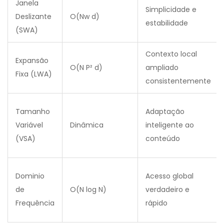
Janela
Simplicidade e
Deslizante
O(Nw d)
estabilidade
(SWA)
Contexto local
Expansão
O(N P² d)
ampliado
Fixa (LWA)
consistentemente
Tamanho
Adaptação
Variável
Dinâmica
inteligente ao
(VSA)
conteúdo
Dominio
Acesso global
de
O(N log N)
verdadeiro e
Frequência
rápido