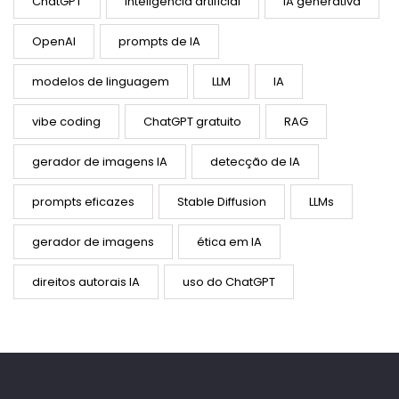
ChatGPT
inteligência artificial
IA generativa
OpenAI
prompts de IA
modelos de linguagem
LLM
IA
vibe coding
ChatGPT gratuito
RAG
gerador de imagens IA
detecção de IA
prompts eficazes
Stable Diffusion
LLMs
gerador de imagens
ética em IA
direitos autorais IA
uso do ChatGPT