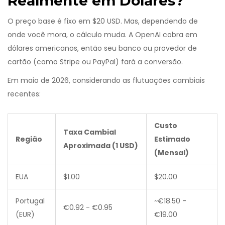
Realmente em Dólares?
O preço base é fixo em $20 USD. Mas, dependendo de
onde você mora, o cálculo muda. A OpenAI cobra em
dólares americanos, então seu banco ou provedor de
cartão (como Stripe ou PayPal) fará a conversão.
Em maio de 2026, considerando as flutuações cambiais
recentes:
Custo
Taxa Cambial
Região
Estimado
Aproximada (1 USD)
(Mensal)
EUA
$1.00
$20.00
Portugal
~€18.50 -
€0.92 - €0.95
(EUR)
€19.00