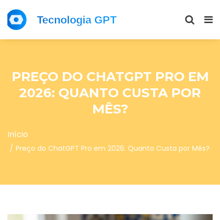
PREÇO DO CHATGPT PRO EM
2026: QUANTO CUSTA POR
MÊS?
Início
Preço do ChatGPT Pro em 2026: Quanto Custa por Mês?