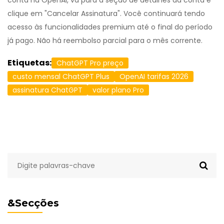
conta na OpenAI, vá para a seção de detalhes da conta e
clique em "Cancelar Assinatura". Você continuará tendo
acesso às funcionalidades premium até o final do período
já pago. Não há reembolso parcial para o mês corrente.
Etiquetas:
ChatGPT Pro preço
custo mensal ChatGPT Plus
OpenAI tarifas 2026
assinatura ChatGPT
valor plano Pro
&Secções