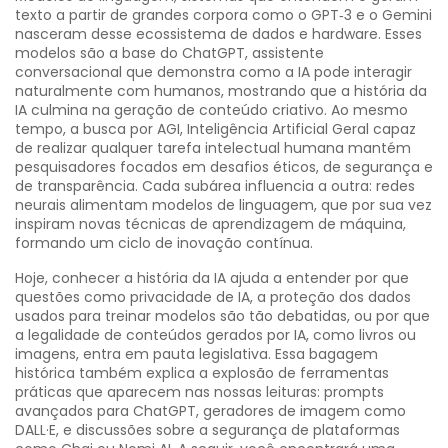
texto a partir de grandes corpora
como o GPT‑3 e o Gemini
nasceram desse ecossistema de dados e hardware. Esses
modelos são a base do
ChatGPT
,
assistente
conversacional que demonstra como a IA pode interagir
naturalmente com humanos
, mostrando que a história da
IA culmina na geração de conteúdo criativo. Ao mesmo
tempo, a busca por
AGI
,
Inteligência Artificial Geral capaz
de realizar qualquer tarefa intelectual humana
mantém
pesquisadores focados em desafios éticos, de segurança e
de transparência. Cada subárea influencia a outra: redes
neurais alimentam modelos de linguagem, que por sua vez
inspiram novas técnicas de aprendizagem de máquina,
formando um ciclo de inovação contínua.
Hoje, conhecer a história da IA ajuda a entender por que
questões como
privacidade de IA
,
a proteção dos dados
usados para treinar modelos
são tão debatidas, ou por que
a legalidade de conteúdos gerados por IA, como livros ou
imagens, entra em pauta legislativa. Essa bagagem
histórica também explica a explosão de ferramentas
práticas que aparecem nas nossas leituras: prompts
avançados para ChatGPT, geradores de imagem como
DALL·E, e discussões sobre a segurança de plataformas