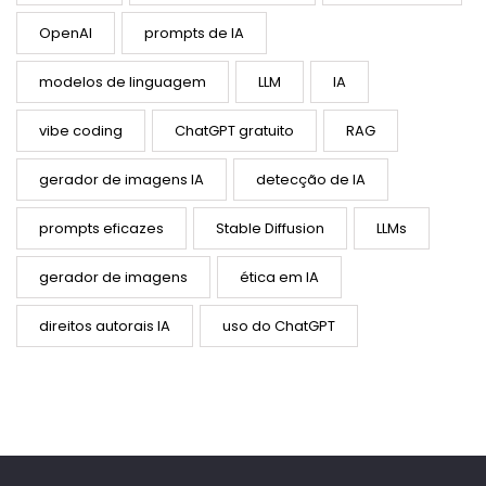
OpenAI
prompts de IA
modelos de linguagem
LLM
IA
vibe coding
ChatGPT gratuito
RAG
gerador de imagens IA
detecção de IA
prompts eficazes
Stable Diffusion
LLMs
gerador de imagens
ética em IA
direitos autorais IA
uso do ChatGPT