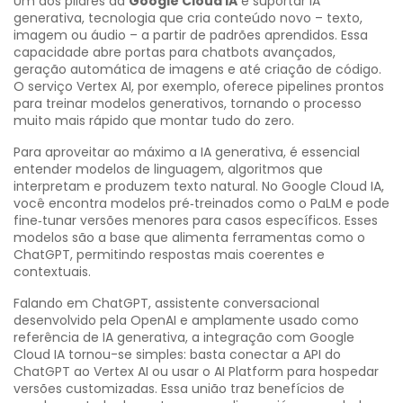
Um dos pilares da
Google Cloud IA
é suportar
IA
generativa
,
tecnologia que cria conteúdo novo – texto,
imagem ou áudio – a partir de padrões aprendidos
. Essa
capacidade abre portas para chatbots avançados,
geração automática de imagens e até criação de código.
O serviço Vertex AI, por exemplo, oferece pipelines prontos
para treinar modelos generativos, tornando o processo
muito mais rápido que montar tudo do zero.
Para aproveitar ao máximo a IA generativa, é essencial
entender
modelos de linguagem
,
algoritmos que
interpretam e produzem texto natural
. No Google Cloud IA,
você encontra modelos pré‑treinados como o PaLM e pode
fine‑tunar versões menores para casos específicos. Esses
modelos são a base que alimenta ferramentas como o
ChatGPT, permitindo respostas mais coerentes e
contextuais.
Falando em
ChatGPT
,
assistente conversacional
desenvolvido pela OpenAI e amplamente usado como
referência de IA generativa
, a integração com Google
Cloud IA tornou-se simples: basta conectar a API do
ChatGPT ao Vertex AI ou usar o AI Platform para hospedar
versões customizadas. Essa união traz benefícios de