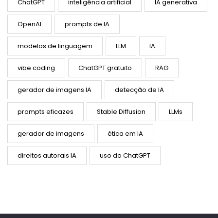
ChatGPT
inteligência artificial
IA generativa
OpenAI
prompts de IA
modelos de linguagem
LLM
IA
vibe coding
ChatGPT gratuito
RAG
gerador de imagens IA
detecção de IA
prompts eficazes
Stable Diffusion
LLMs
gerador de imagens
ética em IA
direitos autorais IA
uso do ChatGPT