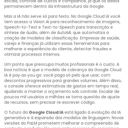
escala, controle de custos e compliance, já que os dados
permanecem dentro da infraestrutura da Google.
Mas a IA não serve só para texto. No Google Cloud IA você
tem acesso a Vision AI para reconhecimento de imagens,
Speech-to-Text e Text-to-Speech para transcrição e
síntese de áudio, além de AutoML que automatiza a
criação de modelos de classificação. Empresas de saúde,
varejo e finanças já utilizam essas ferramentas para
melhorar a experiência do cliente, detectar fraudes e
otimizar processos internos.
Um ponto que preocupa muitos profissionais é o custo. A
boa notícia é que o modelo de cobrança da Google Cloud
IA é pay‑as‑you‑go: você paga só pelo que usar, com
descontos progressivos para grandes volumes. Além disso,
o console oferece estimativas de gastos em tempo real,
ajudando a manter o orçamento sob controle. Escalar de
poucos mil usuários a milhões se torna questão de ajuste
de recursos, sem precisar re‑escrever código.
O futuro da
Google Cloud IA
está ligado à evolução da IA
generativa e à expansão dos modelos de linguagem. Novas
versões do PaLM prometem melhorar a compreensão de