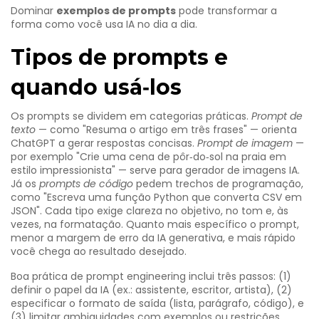
Dominar
exemplos de prompts
pode transformar a
forma como você usa IA no dia a dia.
Tipos de prompts e
quando usá‑los
Os prompts se dividem em categorias práticas.
Prompt de
texto
— como "Resuma o artigo em três frases" — orienta
ChatGPT
a gerar respostas concisas.
Prompt de imagem
—
por exemplo "Crie uma cena de pôr‑do‑sol na praia em
estilo impressionista" — serve para
gerador de imagens IA
.
Já os
prompts de código
pedem trechos de programação,
como "Escreva uma função Python que converta CSV em
JSON". Cada tipo exige clareza no objetivo, no tom e, às
vezes, na formatação. Quanto mais específico o prompt,
menor a margem de erro da
IA generativa
, e mais rápido
você chega ao resultado desejado.
Boa prática de
prompt engineering
inclui três passos: (1)
definir o papel da IA (ex.: assistente, escritor, artista), (2)
especificar o formato de saída (lista, parágrafo, código), e
(3) limitar ambiguidades com exemplos ou restrições.