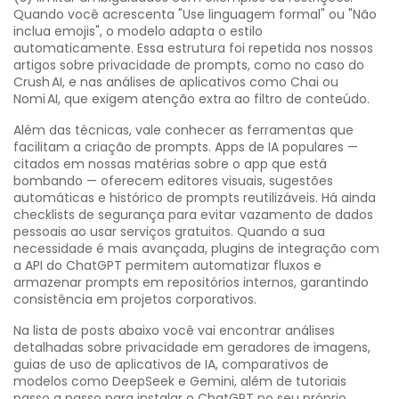
Quando você acrescenta "Use linguagem formal" ou "Não
inclua emojis", o modelo adapta o estilo
automaticamente. Essa estrutura foi repetida nos nossos
artigos sobre privacidade de prompts, como no caso do
Crush AI, e nas análises de aplicativos como Chai ou
Nomi AI, que exigem atenção extra ao filtro de conteúdo.
Além das técnicas, vale conhecer as ferramentas que
facilitam a criação de prompts. Apps de IA populares —
citados em nossas matérias sobre o app que está
bombando — oferecem editores visuais, sugestões
automáticas e histórico de prompts reutilizáveis. Há ainda
checklists de segurança para evitar vazamento de dados
pessoais ao usar serviços gratuitos. Quando a sua
necessidade é mais avançada, plugins de integração com
a API do
ChatGPT
permitem automatizar fluxos e
armazenar prompts em repositórios internos, garantindo
consistência em projetos corporativos.
Na lista de posts abaixo você vai encontrar análises
detalhadas sobre privacidade em geradores de imagens,
guias de uso de aplicativos de IA, comparativos de
modelos como DeepSeek e Gemini, além de tutoriais
passo a passo para instalar o ChatGPT no seu próprio