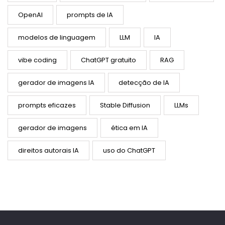
OpenAI
prompts de IA
modelos de linguagem
LLM
IA
vibe coding
ChatGPT gratuito
RAG
gerador de imagens IA
detecção de IA
prompts eficazes
Stable Diffusion
LLMs
gerador de imagens
ética em IA
direitos autorais IA
uso do ChatGPT