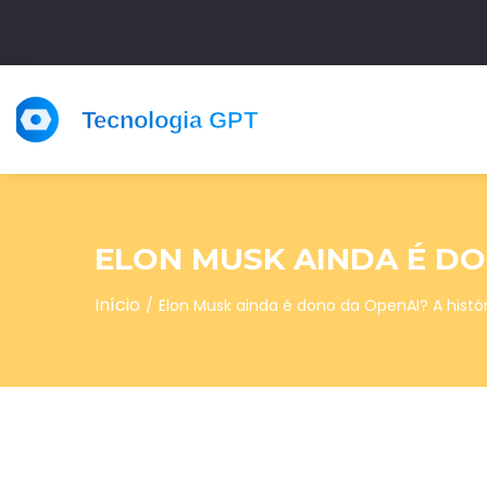
ELON MUSK AINDA É DO
Início
Elon Musk ainda é dono da OpenAI? A histó