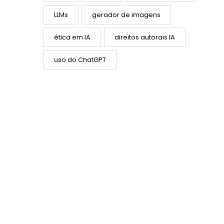
LLMs
gerador de imagens
ética em IA
direitos autorais IA
uso do ChatGPT