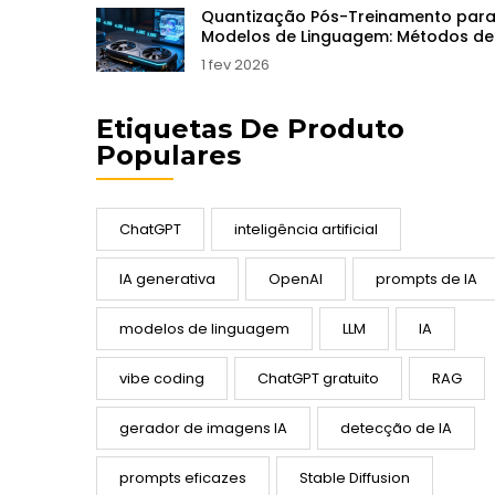
Quantização Pós-Treinamento par
Modelos de Linguagem: Métodos de
8 e 4 Bits
1 fev 2026
Etiquetas De Produto
Populares
ChatGPT
inteligência artificial
IA generativa
OpenAI
prompts de IA
modelos de linguagem
LLM
IA
vibe coding
ChatGPT gratuito
RAG
gerador de imagens IA
detecção de IA
prompts eficazes
Stable Diffusion