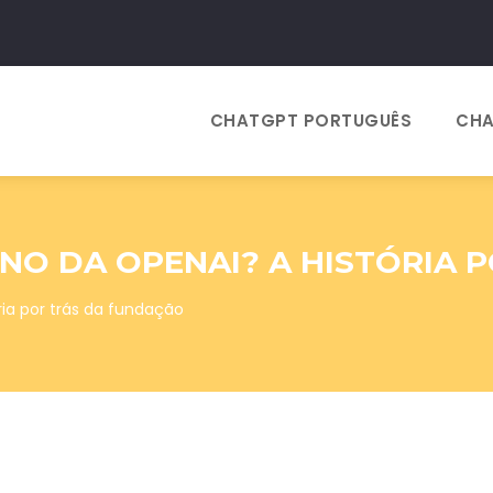
CHATGPT PORTUGUÊS
CHA
NO DA OPENAI? A HISTÓRIA 
ria por trás da fundação