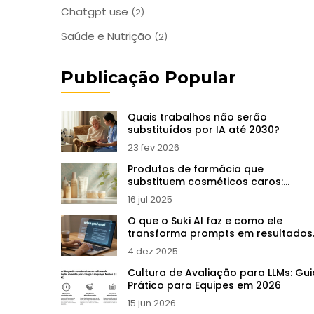
Chatgpt use
(2)
Saúde e Nutrição
(2)
Publicação Popular
Quais trabalhos não serão
substituídos por IA até 2030?
23 fev 2026
Produtos de farmácia que
substituem cosméticos caros:
economize sem perder qualidade
16 jul 2025
O que o Suki AI faz e como ele
transforma prompts em resultados
reais
4 dez 2025
Cultura de Avaliação para LLMs: Gui
Prático para Equipes em 2026
15 jun 2026