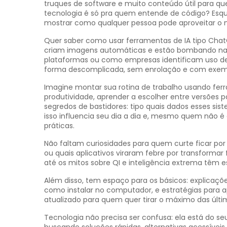
truques de software e muito conteúdo útil para q
tecnologia é só pra quem entende de código? Esquece
mostrar como qualquer pessoa pode aproveitar o m
Quer saber como usar ferramentas de IA tipo Chat
criam imagens automáticas e estão bombando nas 
plataformas ou como empresas identificam uso de 
forma descomplicada, sem enrolação e com exemp
Imagine montar sua rotina de trabalho usando ferr
produtividade, aprender a escolher entre versões pag
segredos de bastidores: tipo quais dados esses si
isso influencia seu dia a dia e, mesmo quem não é 
práticas.
Não faltam curiosidades para quem curte ficar por
ou quais aplicativos viraram febre por transformar
até os mitos sobre QI e inteligência extrema têm
Além disso, tem espaço para os básicos: explicaçõe
como instalar no computador, e estratégias para 
atualizado para quem quer tirar o máximo das últi
Tecnologia não precisa ser confusa: ela está do seu 