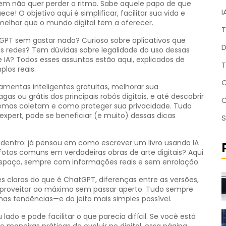
uem não quer perder o ritmo. Sabe aquele papo de que
I
! O objetivo aqui é simplificar, facilitar sua vida e
elhor que o mundo digital tem a oferecer.
T
GPT sem gastar nada? Curioso sobre aplicativos que
D
redes? Tem dúvidas sobre legalidade do uso dessas
IA? Todos esses assuntos estão aqui, explicados de
T
los reais.
C
amentas inteligentes gratuitas, melhorar sua
as ou grátis dos principais robôs digitais, e até descobrir
stemas coletam e como proteger sua privacidade. Tudo
expert, pode se beneficiar (e muito) dessas dicas
S
 dentro: já pensou em como escrever um livro usando IA
 fotos comuns em verdadeiras obras de arte digitais? Aqui
 espaço, sempre com informações reais e sem enrolação.
s claras do que é ChatGPT, diferenças entre as versões,
aproveitar ao máximo sem passar aperto. Tudo sempre
mas tendências—e do jeito mais simples possível.
lado e pode facilitar o que parecia difícil. Se você está