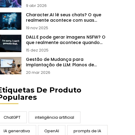
Abusos
9 abr 2026
Character.AI lê seus chats? O que
realmente acontece com suas
conversas
19 nov 2025
DALL·E pode gerar imagens NSFW? O
que realmente acontece quando
você tenta
15 dez 2025
Gestão de Mudança para
Implantação de LLM: Planos de
Treinamento e Adoção
20 mar 2026
Etiquetas De Produto
Populares
ChatGPT
inteligência artificial
IA generativa
OpenAI
prompts de IA