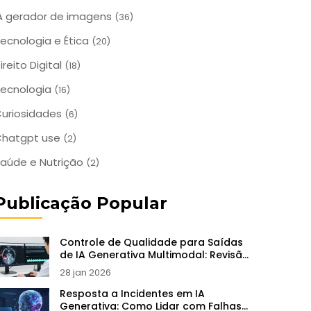
A gerador de imagens
(36)
ecnologia e Ética
(20)
ireito Digital
(18)
ecnologia
(16)
uriosidades
(6)
Chatgpt use
(2)
aúde e Nutrição
(2)
Publicação Popular
Controle de Qualidade para Saídas
de IA Generativa Multimodal: Revisão
Humana e Checklists
28 jan 2026
Resposta a Incidentes em IA
Generativa: Como Lidar com Falhas e