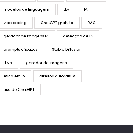
modelos de linguagem
LLM
IA
vibe coding
ChatGPT gratuito
RAG
gerador de imagens IA
detecção de IA
prompts eficazes
Stable Diffusion
LLMs
gerador de imagens
ética em IA
direitos autorais IA
uso do ChatGPT