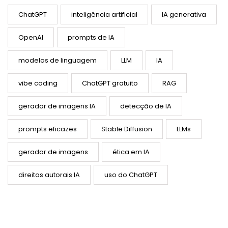
ChatGPT
inteligência artificial
IA generativa
OpenAI
prompts de IA
modelos de linguagem
LLM
IA
vibe coding
ChatGPT gratuito
RAG
gerador de imagens IA
detecção de IA
prompts eficazes
Stable Diffusion
LLMs
gerador de imagens
ética em IA
direitos autorais IA
uso do ChatGPT