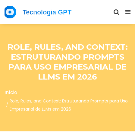
ROLE, RULES, AND CONTEXT:
ESTRUTURANDO PROMPTS
PARA USO EMPRESARIAL DE
LLMS EM 2026
Início
Role, Rules, and Context: Estruturando Prompts para Uso
Empresarial de LLMs em 2026