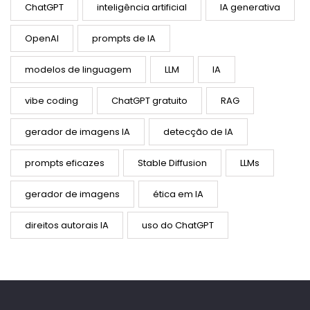
ChatGPT
inteligência artificial
IA generativa
OpenAI
prompts de IA
modelos de linguagem
LLM
IA
vibe coding
ChatGPT gratuito
RAG
gerador de imagens IA
detecção de IA
prompts eficazes
Stable Diffusion
LLMs
gerador de imagens
ética em IA
direitos autorais IA
uso do ChatGPT