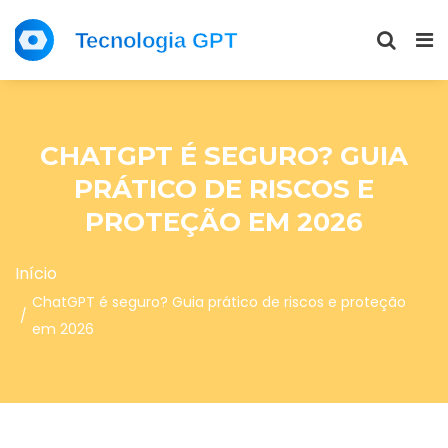
CHATGPT É SEGURO? GUIA
PRÁTICO DE RISCOS E
PROTEÇÃO EM 2026
Início
ChatGPT é seguro? Guia prático de riscos e proteção
em 2026