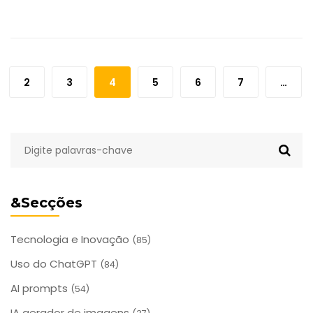
2
3
4
5
6
7
…
&Secções
Tecnologia e Inovação
(85)
Uso do ChatGPT
(84)
AI prompts
(54)
IA gerador de imagens