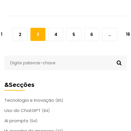
1
16
2
3
4
5
6
…
&Secções
Tecnologia e Inovação
(85)
Uso do ChatGPT
(84)
AI prompts
(54)
IA gerador de imagens