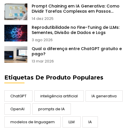
Prompt Chaining em IA Generativa: Como
Dividir Tarefas Complexas em Passos
Confiáveis
14 dez 2025
Reprodutibilidade no Fine-Tuning de LLMs:
Sementes, Divisão de Dados e Logs
3 ago 2026
Qual a diferença entre ChatGPT gratuito e
pago?
13 mar 2026
Etiquetas De Produto Populares
ChatGPT
inteligência artificial
IA generativa
OpenAI
prompts de IA
modelos de linguagem
LLM
IA