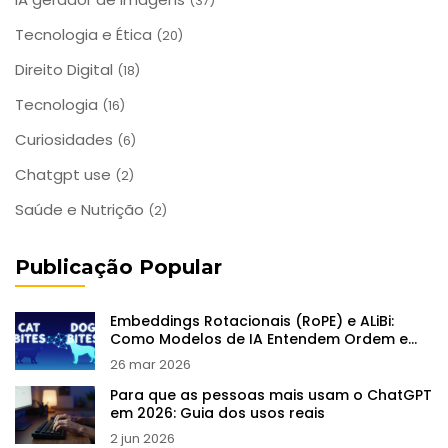
(37)
Tecnologia e Ética
(20)
Direito Digital
(18)
Tecnologia
(16)
Curiosidades
(6)
Chatgpt use
(2)
Saúde e Nutrição
(2)
Publicação Popular
Embeddings Rotacionais (RoPE) e ALiBi:
Como Modelos de IA Entendem Ordem e
Contexto
26 mar 2026
Para que as pessoas mais usam o ChatGPT
em 2026: Guia dos usos reais
2 jun 2026