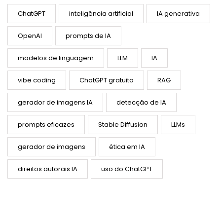
ChatGPT
inteligência artificial
IA generativa
OpenAI
prompts de IA
modelos de linguagem
LLM
IA
vibe coding
ChatGPT gratuito
RAG
gerador de imagens IA
detecção de IA
prompts eficazes
Stable Diffusion
LLMs
gerador de imagens
ética em IA
direitos autorais IA
uso do ChatGPT