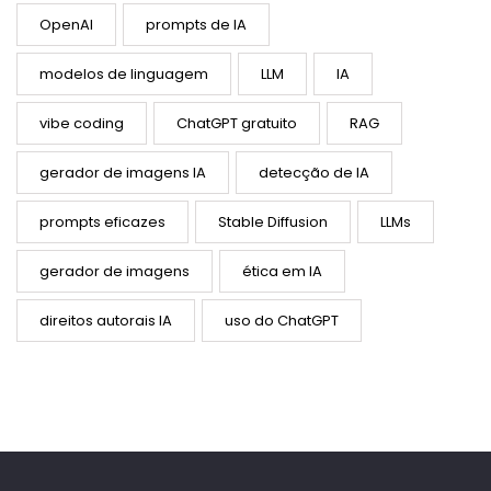
OpenAI
prompts de IA
modelos de linguagem
LLM
IA
vibe coding
ChatGPT gratuito
RAG
gerador de imagens IA
detecção de IA
prompts eficazes
Stable Diffusion
LLMs
gerador de imagens
ética em IA
direitos autorais IA
uso do ChatGPT