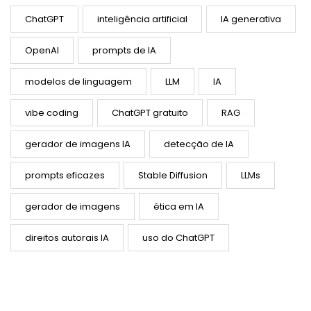
ChatGPT
inteligência artificial
IA generativa
OpenAI
prompts de IA
modelos de linguagem
LLM
IA
vibe coding
ChatGPT gratuito
RAG
gerador de imagens IA
detecção de IA
prompts eficazes
Stable Diffusion
LLMs
gerador de imagens
ética em IA
direitos autorais IA
uso do ChatGPT