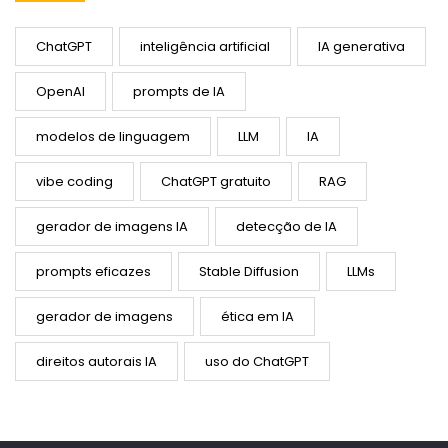
ChatGPT
inteligência artificial
IA generativa
OpenAI
prompts de IA
modelos de linguagem
LLM
IA
vibe coding
ChatGPT gratuito
RAG
gerador de imagens IA
detecção de IA
prompts eficazes
Stable Diffusion
LLMs
gerador de imagens
ética em IA
direitos autorais IA
uso do ChatGPT