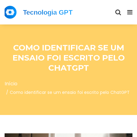
COMO IDENTIFICAR SE UM
ENSAIO FOI ESCRITO PELO
CHATGPT
Início
Como identificar se um ensaio foi escrito pelo ChatGPT