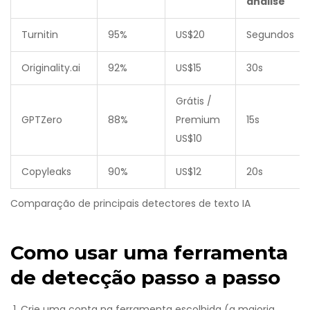
análise
Turnitin
95%
US$20
Segundos
Originality.ai
92%
US$15
30s
Grátis /
GPTZero
88%
Premium
15s
US$10
Copyleaks
90%
US$12
20s
Comparação de principais detectores de texto IA
Como usar uma ferramenta
de detecção passo a passo
Crie uma conta na ferramenta escolhida (a maioria