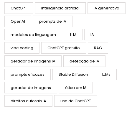
ChatGPT
inteligência artificial
IA generativa
OpenAI
prompts de IA
modelos de linguagem
LLM
IA
vibe coding
ChatGPT gratuito
RAG
gerador de imagens IA
detecção de IA
prompts eficazes
Stable Diffusion
LLMs
gerador de imagens
ética em IA
direitos autorais IA
uso do ChatGPT