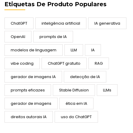
Etiquetas De Produto Populares
ChatGPT
inteligência artificial
IA generativa
OpenAI
prompts de IA
modelos de linguagem
LLM
IA
vibe coding
ChatGPT gratuito
RAG
gerador de imagens IA
detecção de IA
prompts eficazes
Stable Diffusion
LLMs
gerador de imagens
ética em IA
direitos autorais IA
uso do ChatGPT