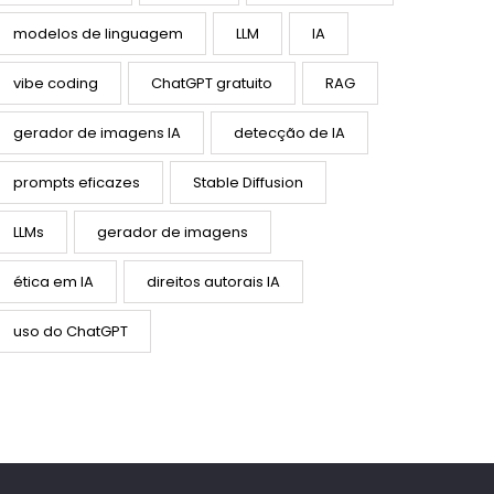
modelos de linguagem
LLM
IA
vibe coding
ChatGPT gratuito
RAG
gerador de imagens IA
detecção de IA
prompts eficazes
Stable Diffusion
LLMs
gerador de imagens
ética em IA
direitos autorais IA
uso do ChatGPT