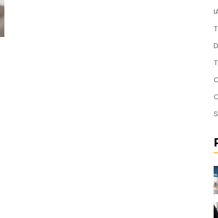
I
T
D
T
C
S