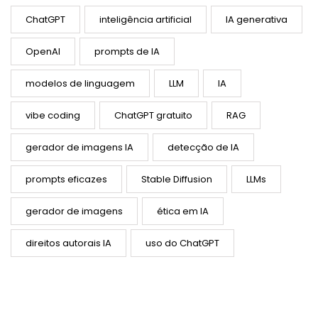
ChatGPT
inteligência artificial
IA generativa
OpenAI
prompts de IA
modelos de linguagem
LLM
IA
vibe coding
ChatGPT gratuito
RAG
gerador de imagens IA
detecção de IA
prompts eficazes
Stable Diffusion
LLMs
gerador de imagens
ética em IA
direitos autorais IA
uso do ChatGPT