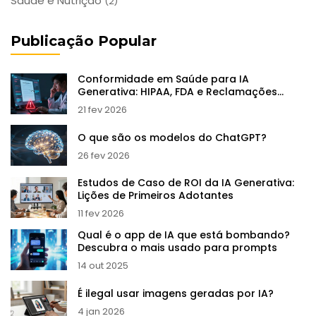
Saúde e Nutrição
(2)
Publicação Popular
Conformidade em Saúde para IA
Generativa: HIPAA, FDA e Reclamações
Clínicas
21 fev 2026
O que são os modelos do ChatGPT?
26 fev 2026
Estudos de Caso de ROI da IA Generativa:
Lições de Primeiros Adotantes
11 fev 2026
Qual é o app de IA que está bombando?
Descubra o mais usado para prompts
14 out 2025
É ilegal usar imagens geradas por IA?
4 jan 2026