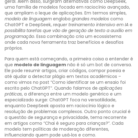
geral
. Além disso, surgiram alternativas como
DeepSeek
,
uma família de modelos focada em raciocínio avançado
,
que ampliam o leque de aplicações. Em termos simples,
modelo de linguagem
engloba
grandes modelos
como
ChatGPT e DeepSeek,
requer treinamento intensivo em IA
e
possibilita tarefas que vão de geração de texto a auxílio em
programação
. Essa combinação cria um ecossistema
onde cada nova ferramenta traz benefícios e desafios
próprios.
Para quem está começando, a primeira coisa a entender é
que
modelo de linguagem
não é só um bot de conversa.
Ele pode resumir artigos, criar códigos, compor poesia e
até ajudar a detectar plágio em textos acadêmicos –
como vimos no post “Como identificar se um ensaio foi
escrito pelo ChatGPT”. Quando falamos de
aplicações
práticas
, a diferença entre um modelo genérico e um
especializado surge: ChatGPT foca na versatilidade,
enquanto DeepSeek aposta em raciocínio lógico e
resolução de problemas complexos. Outro ponto crucial é
a questão de segurança e privacidade, tema recorrente
em artigos como “Chai é seguro para crianças?”. Cada
modelo tem políticas de moderação diferentes,
influenciando quem pode usá‑los e como.