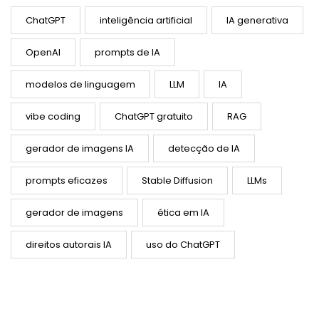
ChatGPT
inteligência artificial
IA generativa
OpenAI
prompts de IA
modelos de linguagem
LLM
IA
vibe coding
ChatGPT gratuito
RAG
gerador de imagens IA
detecção de IA
prompts eficazes
Stable Diffusion
LLMs
gerador de imagens
ética em IA
direitos autorais IA
uso do ChatGPT