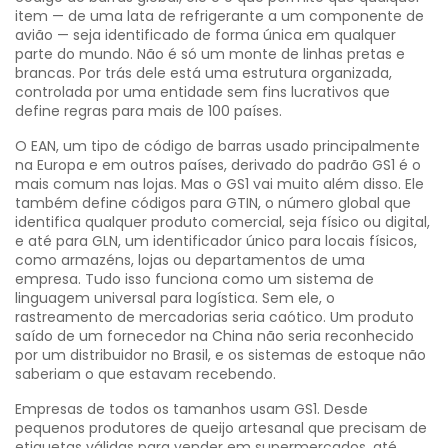
item — de uma lata de refrigerante a um componente de
avião — seja identificado de forma única em qualquer
parte do mundo.
Não é só um monte de linhas pretas e
brancas. Por trás dele está uma estrutura organizada,
controlada por uma entidade sem fins lucrativos que
define regras para mais de 100 países.
O
EAN
,
um tipo de código de barras usado principalmente
na Europa e em outros países, derivado do padrão GS1
é o
mais comum nas lojas. Mas o GS1 vai muito além disso. Ele
também define códigos para
GTIN
,
o número global que
identifica qualquer produto comercial, seja físico ou digital
,
e até para
GLN
,
um identificador único para locais físicos,
como armazéns, lojas ou departamentos de uma
empresa
. Tudo isso funciona como um sistema de
linguagem universal para logística. Sem ele, o
rastreamento de mercadorias seria caótico. Um produto
saído de um fornecedor na China não seria reconhecido
por um distribuidor no Brasil, e os sistemas de estoque não
saberiam o que estavam recebendo.
Empresas de todos os tamanhos usam GS1. Desde
pequenos produtores de queijo artesanal que precisam de
etiquetas válidas para vender em supermercados, até