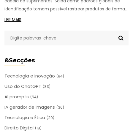
cadeia de suprimentos. Saiba como padrões globais de
identificação tornam possível rastrear produtos de forma
rápida, segura e legal, especialmente em alimentos e
LER MAIS
medicamentos.
&Secções
Tecnologia e Inovação
(84)
Uso do ChatGPT
(83)
AI prompts
(54)
IA gerador de imagens
(36)
Tecnologia e Ética
(20)
Direito Digital
(18)