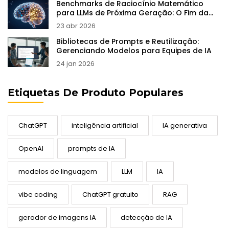
Benchmarks de Raciocínio Matemático
para LLMs de Próxima Geração: O Fim da
Memorização?
23 abr 2026
Bibliotecas de Prompts e Reutilização:
Gerenciando Modelos para Equipes de IA
24 jan 2026
Etiquetas De Produto Populares
ChatGPT
inteligência artificial
IA generativa
OpenAI
prompts de IA
modelos de linguagem
LLM
IA
vibe coding
ChatGPT gratuito
RAG
gerador de imagens IA
detecção de IA