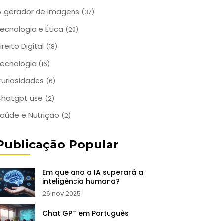
A gerador de imagens
(37)
ecnologia e Ética
(20)
ireito Digital
(18)
ecnologia
(16)
uriosidades
(6)
Chatgpt use
(2)
aúde e Nutrição
(2)
Publicação Popular
Em que ano a IA superará a
inteligência humana?
26 nov 2025
Chat GPT em Português