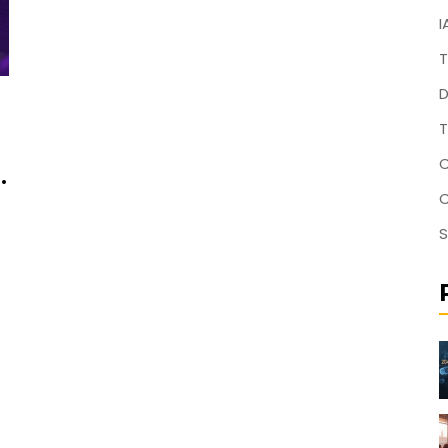
I
T
D
T
C
S