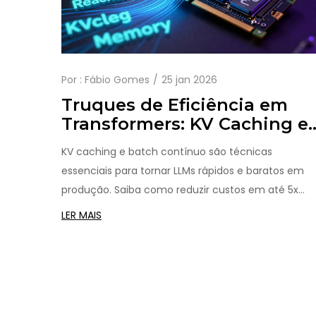
Por :
Fábio Gomes
25 jan 2026
Truques de Eficiência em
Transformers: KV Caching e
Batch Contínuo no Serviço
KV caching e batch contínuo são técnicas
de LLMs
essenciais para tornar LLMs rápidos e baratos em
produção. Saiba como reduzir custos em até 5x
sem perder qualidade e como implementar essas
LER MAIS
otimizações hoje.