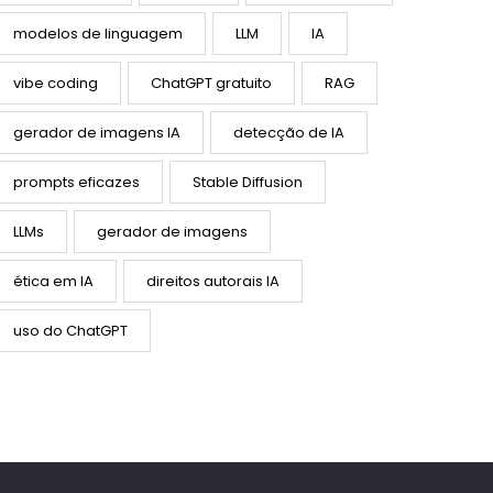
modelos de linguagem
LLM
IA
vibe coding
ChatGPT gratuito
RAG
gerador de imagens IA
detecção de IA
prompts eficazes
Stable Diffusion
LLMs
gerador de imagens
ética em IA
direitos autorais IA
uso do ChatGPT