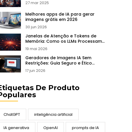
27 mar 2025
Melhores apps de IA para gerar
imagens grátis em 2026
30 jun 2026
Janelas de Atenção e Tokens de
Memória: Como os LLMs Processam
Textos Longos
19 mai 2026
Geradores de Imagens IA Sem
Restrições: Guia Seguro e Ético
(2026)
17 jun 2026
Etiquetas De Produto
Populares
ChatGPT
inteligência artificial
IA generativa
OpenAI
prompts de IA