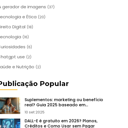
A gerador de imagens
(37)
ecnologia e Ética
(20)
ireito Digital
(18)
ecnologia
(16)
uriosidades
(6)
Chatgpt use
(2)
aúde e Nutrição
(2)
Publicação Popular
Suplementos: marketing ou benefício
real? Guia 2025 baseado em
evidência
10 set 2025
DALL-E é gratuito em 2026? Planos,
Créditos e Como Usar sem Pagar