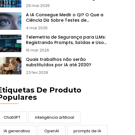
29 mai 2026
A IA Consegue Medir o QI? O Que a
Ciência Diz Sobre Testes de
Inteligência por Algoritmos
4 mai 2026
Telemetria de Segurança para LLMs:
Registrando Prompts, Saídas e Uso
de Ferramentas
16 mar 2026
Quais trabalhos não serão
substituídos por IA até 2030?
23 fev 2026
Etiquetas De Produto
Populares
ChatGPT
inteligência artificial
IA generativa
OpenAI
prompts de IA