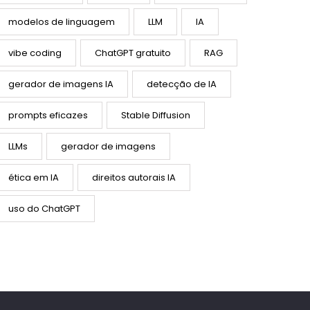
modelos de linguagem
LLM
IA
vibe coding
ChatGPT gratuito
RAG
gerador de imagens IA
detecção de IA
prompts eficazes
Stable Diffusion
LLMs
gerador de imagens
ética em IA
direitos autorais IA
uso do ChatGPT