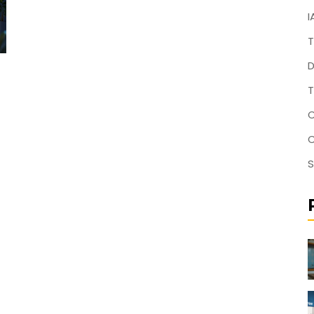
I
T
D
T
C
S