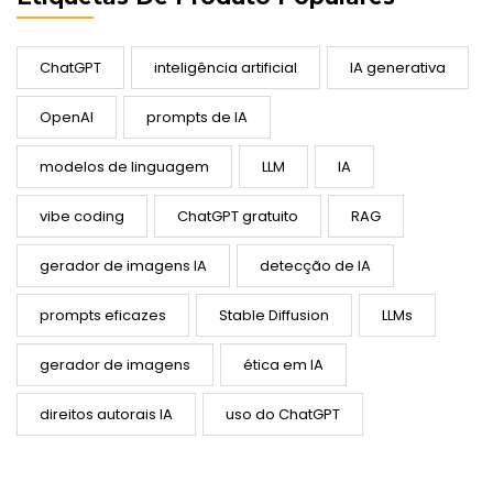
ChatGPT
inteligência artificial
IA generativa
OpenAI
prompts de IA
modelos de linguagem
LLM
IA
vibe coding
ChatGPT gratuito
RAG
gerador de imagens IA
detecção de IA
prompts eficazes
Stable Diffusion
LLMs
gerador de imagens
ética em IA
direitos autorais IA
uso do ChatGPT