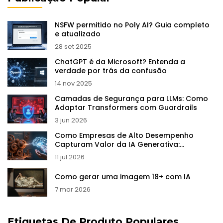
NSFW permitido no Poly AI? Guia completo
e atualizado
28 set 2025
ChatGPT é da Microsoft? Entenda a
verdade por trás da confusão
14 nov 2025
Camadas de Segurança para LLMs: Como
Adaptar Transformers com Guardrails
3 jun 2026
Como Empresas de Alto Desempenho
Capturam Valor da IA Generativa:
Redesenho de Fluxos e Escala
11 jul 2026
Como gerar uma imagem 18+ com IA
7 mar 2026
Etiquetas De Produto Populares