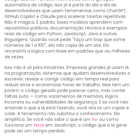
automática de código
, isso já é parte do dia a dia de
desenvolvedores que usam ferramentas como ChatGPT,
GitHub Copilot e Claude para acelerar tarefas repetitivas.
Não é mágica. É padrão. Esses modelos aprendem com
repositórios públicos, documentação técnica e exemplos
reais de código em Python, JavaScript, Java e outras
linguagens. Quando você pede "faça um loop que some
números de 1 a 100", ela não copia de um site. Ela
reconstrói a lógica com base em padrões que viu milhares
de vezes.
Isso não é só para iniciantes. Empresas grandes já usam
IA
na programação
,
sistemas que ajudam desenvolvedores a
escrever, revisar e corrigir código em tempo real
para
reduzir erros e economizar horas de trabalho. Mas tem um
porém: o código gerado pode parecer certo, mas conter
falhas sutis — como vazamentos de memória, lógica
incorreta ou vulnerabilidades de segurança. E se você não
entende o que a IA está fazendo, você vira só um copiar e
colar. A ferramenta não substitui o conhecimento. Ela
amplifica. Se você não sabe o que é um
ou como
for
funciona um
em JavaScript, o código que a IA gerar
fetch
pode ser um tempo perdido.